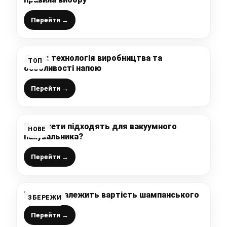
Перейти →
Джин: технологія виробництва та
ТОП
особливості напою
Перейти →
Які пакети підходять для вакуумного
НОВЕ
пакувальника?
Перейти →
Від чого залежить вартість шампанського
ЗБЕРЕЖИ
Перейти →