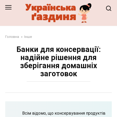
Перейти
до
змісту
Головна
»
Інше
Банки для консервації:
надійне рішення для
зберігання домашніх
заготовок
Всім відомо, що консервування продуктів