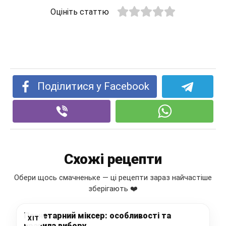
Оцініть статтю
Поділитися у Facebook
Схожі рецепти
Обери щось смачненьке — ці рецепти зараз найчастіше
зберігають ❤️
Планетарний міксер: особливості та
ХІТ
правила вибору