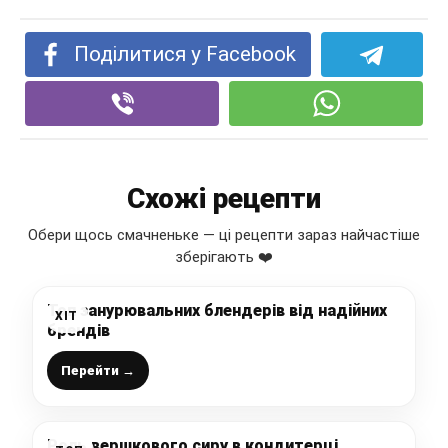
Поділитися у Facebook
Схожі рецепти
Обери щось смачненьке — ці рецепти зараз найчастіше
зберігають ❤️
Топ занурювальних блендерів від надійних
ХІТ
брендів
Перейти →
Роль вершкового сиру в кондитерці