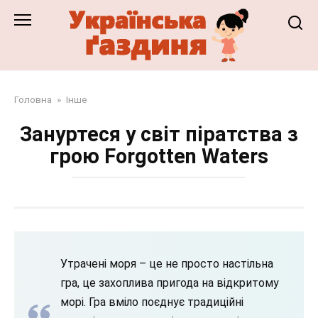
Перейти
до
змісту
Головна
»
Інше
Зануртеся у світ піратства з
грою Forgotten Waters
Утрачені моря – це не просто настільна
гра, це захоплива пригода на відкритому
морі. Гра вміло поєднує традиційні