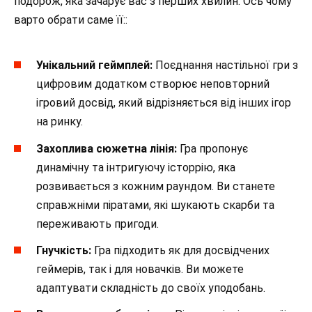
подорож, яка зачарує вас з перших хвилин. Ось чому
варто обрати саме її::
Унікальний геймплей:
Поєднання настільної гри з
цифровим додатком створює неповторний
ігровий досвід, який відрізняється від інших ігор
на ринку.
Захоплива сюжетна лінія:
Гра пропонує
динамічну та інтригуючу історрію, яка
розвивається з кожним раундом. Ви станете
справжніми піратами, які шукають скарби та
переживають пригоди.
Гнучкість:
Гра підходить як для досвідчених
геймерів, так і для новачків. Ви можете
адаптувати складність до своїх уподобань.