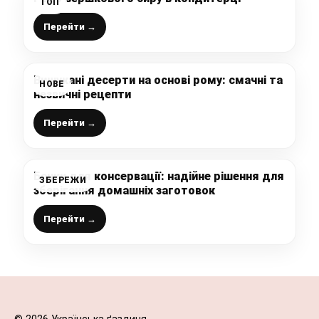
ТОП
Перейти →
Вишукані десерти на основі рому: смачні та
НОВЕ
незвичні рецепти
Перейти →
Банки для консервації: надійне рішення для
ЗБЕРЕЖИ
зберігання домашніх заготовок
Перейти →