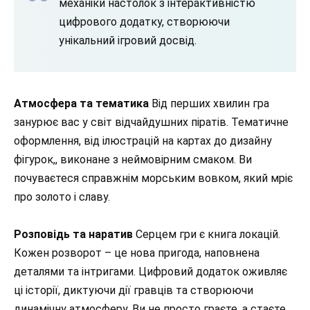
механіки настолок з інтерактивністю
цифрового додатку, створюючи
унікальний ігровий досвід.
Атмосфера та тематика
Від перших хвилин гра
занурює вас у світ відчайдушних піратів. Тематичне
оформлення, від ілюстрацій на картах до дизайну
фігурок,, виконане з неймовірним смаком. Ви
почуваєтеся справжнім морським вовком, який мріє
про золото і славу.
Розповідь та наратив
Серцем гри є книга локацій.
Кожен розворот – це нова пригода, наповнена
деталями та інтригами. Цифровий додаток оживляє
ці історії, диктуючи дії гравців та створюючи
динамічну атмосферу. Ви не просто граєте, а стаєте