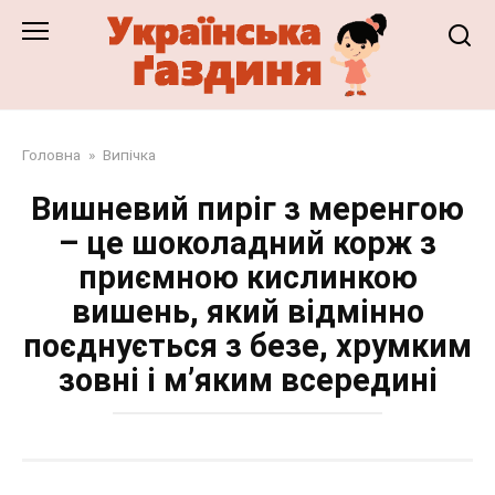
Перейти
до
змісту
Головна
»
Випічка
Вишневий пиріг з меренгою
– це шоколадний корж з
приємною кислинкою
вишень, який відмінно
поєднується з безе, хрумким
зовні і м’яким всередині