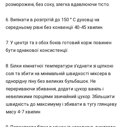
розморожені, без соку, злегка вдавлюючи тісто.
6. Випікати в розігрітій до 150 ° С духовці на
середньому рівні без конвенції 40-45 хвилин.
7. У центрі та з обох боків готовий корж повинен
бути однакової консистенції.
8. Білки кімнатної температури з’єднати зі щіпкою
солі та збити на мінімальній швидкості міксера в
однорідну піну без великих бульбашок. Не
перериваючи збивання, додати цукор ваніль і
невеликими порціями звичайний цукор. Збільшити
швидкість до максимуму і збивати в тугу глянцеву
масу 4-7 хвилин