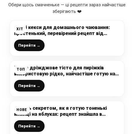
Обери щось смачненьке — ці рецепти зараз найчастіше
зберігають ❤️
Сирні кекси для домашнього чаювання:
ХІТ
простенький, перевірений рецепт від
української господині
Перейти →
Тепер дріжджове тісто для пиріжків
ТОП
використовую рідко, найчастіше готую на
кефірі. Вони навіть на наступний день
залишаються такими ж м’якими
Перейти →
Ділюсь секретом, як я готую тоненькі
НОВЕ
млинці на яблуках: рецепт знайшла в
інтернеті, трішки додала від себе і млинці
вийшли набагато смачніші і ніжніші
Перейти →