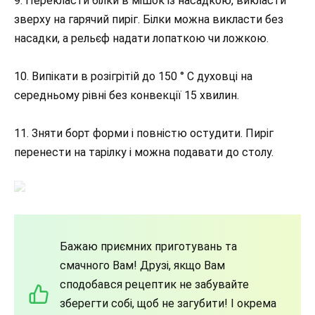
9. Перекласти білки в мішок із насадкою, викласти
зверху на гарячий пиріг. Білки можна викласти без
насадки, а рельєф надати лопаткою чи ложкою.
10. Випікати в розігрітій до 150 ° С духовці на
середньому рівні без конвекції 15 хвилин.
11. Зняти борт форми і повністю остудити. Пиріг
перенести на тарілку і можна подавати до столу.
Бажаю приємних приготувань та
смачного Вам! Друзі, якщо Вам
сподобався рецептик не забувайте
зберегти собі, щоб не загубити! І окрема