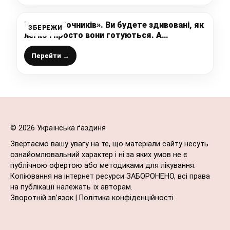
Рецепт «Сочників». Ви будете здивовані, як
ЗБЕРЕЖИ
легко і просто вони готуються. А
спробувавши раз, готуватимете так
щодня!
Перейти →
© 2026 Українська ґаздиня
Звертаємо вашу увагу на те, що матеріали сайту несуть
ознайомлювальний характер і ні за яких умов не є
публічною офертою або методиками для лікування.
Копіювання на інтернет ресурси ЗАБОРОНЕНО, всі права
на публікації належать їх авторам.
Зворотній зв’язок
|
Політика конфіденційності