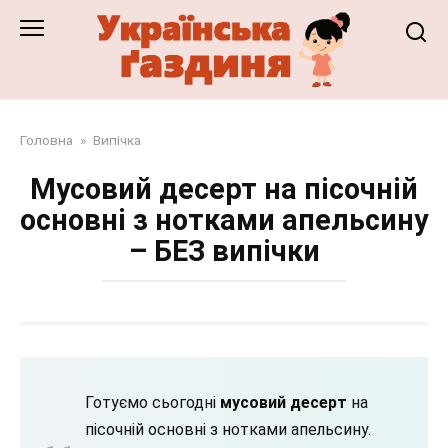
Перейти
до
змісту
Головна
»
Випічка
Мусовий десерт на пісочній
основні з нотками апельсину
– БЕЗ випічки
Готуємо сьогодні
мусовий десерт
на
пісочній основні з нотками апельсину.