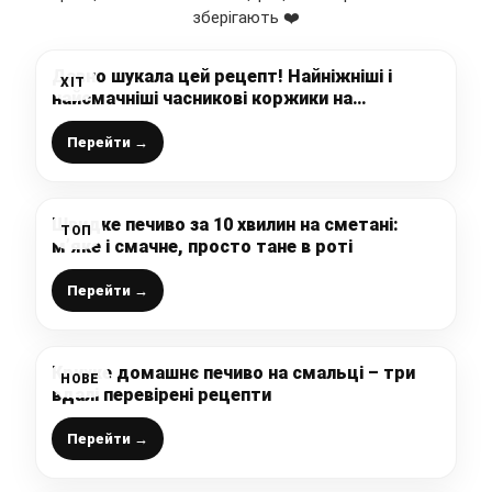
зберігають ❤️
Давно шукала цей рецепт! Найніжніші і
ХІТ
найсмачніші часникові коржики на
сковороді, рецепт від бабусі на
дріжджовому тісті
Перейти →
Швидке печиво за 10 хвилин на сметані:
ТОП
м’яке і смачне, просто тане в роті
Перейти →
Крихке домашнє печиво на смальці – три
НОВЕ
вдалі перевірені рецепти
Перейти →