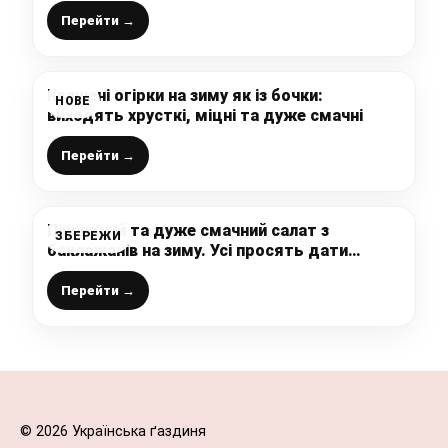
Перейти →
Квашені огірки на зиму як із бочки:
НОВЕ
виходять хрусткі, міцні та дуже смачні
Перейти →
Пікантний та дуже смачний салат з
ЗБЕРЕЖИ
баклажанів на зиму. Усі просять дати
рецепт
Перейти →
© 2026 Українська ґаздиня