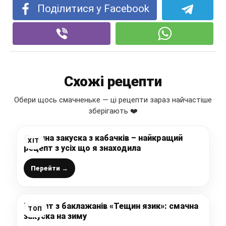
Поділитися у Facebook
Схожі рецепти
Обери щось смачненьке — ці рецепти зараз найчастіше
зберігають ❤️
Смачна закуска з кабачків – найкращий
ХІТ
рецепт з усіх що я знаходила
Перейти →
Рецепт з баклажанів «Тещин язик»: смачна
ТОП
закуска на зиму