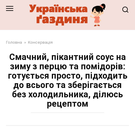
Перейти
до
змісту
Головна
»
Консервація
Смачний, пікантний соус на
зиму з перцю та помідорів:
готується просто, підходить
до всього та зберігається
без холодильника, ділюсь
рецептом