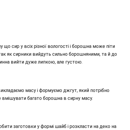
у що сир у всіх різної вологості і борошна може піти
, так як сирники вийдуть сильно борошняними, та й до
инна вийти дуже липкою, але густою.
кладаємо масу і формуємо джгут, який потрібно
е вмішувати багато борошна в сирну масу.
бити заготовки у формі шайб і розкласти на деко на