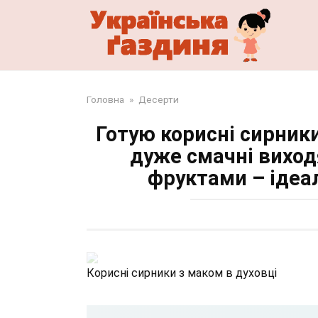
Перейти
до
змісту
Головна
»
Десерти
Готую корисні сирники
дуже смачні виходя
фруктами – ідеа
Корисні сирники з маком в духовці