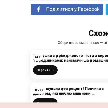
Поділитися у Facebook
Схож
Обери щось смачненьке — ці 
Ватрушки з дріжджового тіста з сир
ХІТ
та родзинками: найсмачніша домашня
випічка
Перейти →
Довго шукала цей рецепт! Пончики з
НОВЕ
джемом, які люблю мільйони.
Спробуйте приготувати!
Перейти →