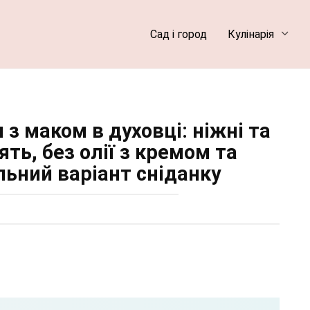
Сад і город
Кулінарія
 з маком в духовці: ніжні та
ть, без олії з кремом та
льний варіант сніданку