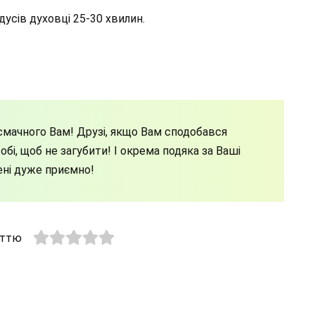
адусів духовці 25-30 хвилин.
мачного Вам! Друзі, якщо Вам сподобався
бі, щоб не загубити! І окрема подяка за Ваші
ені дуже приємно!
аттю