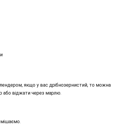
ти
блендером, якщо у вас дрібнозернистий, то можна
р або віджати через марлю.
ремішаємо.