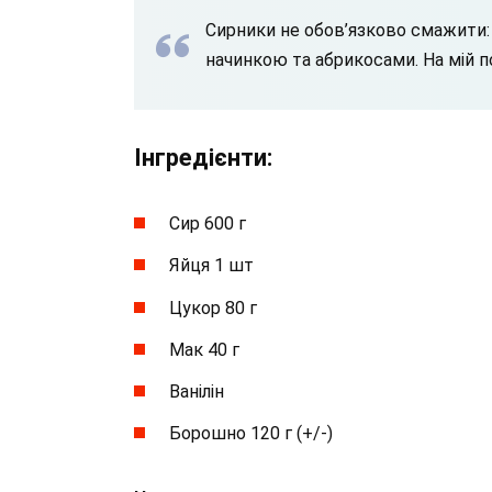
Сирники не обов’язково смажити: 
начинкою та абрикосами. На мій по
Інгредієнти:
Сир 600 г
Яйця 1 шт
Цукор 80 г
Мак 40 г
Ванілін
Борошно 120 г (+/-)