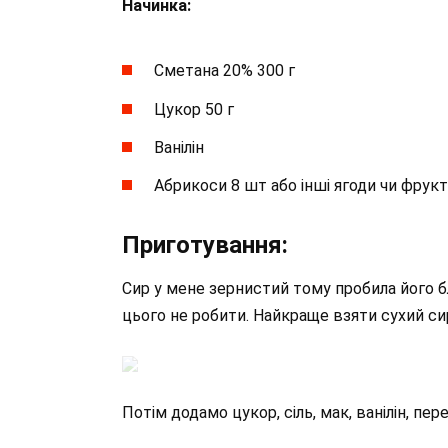
Начинка:
Сметана 20% 300 г
Цукор 50 г
Ванілін
Абрикоси 8 шт або інші ягоди чи фрук
Приготування:
Сир у мене зернистий тому пробила його 
цього не робити. Найкраще взяти сухий си
Потім додамо цукор, сіль, мак, ванілін, пе