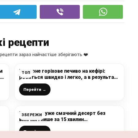
і рецепти
рецепти зараз найчастіше зберігають ❤️
ом
Шикарне горіхове печиво на кефірі:
ТОП
робиться швидко і легко, а в результаті
“гора” смакоти до чаю, що
сподобається всім
Перейти →
Готуємо дуже смачний десерт без
ЗБЕРЕЖИ
випічки і лише за 15 хвилин
приготування: швидкий і простий
рецепт з мінімальних продуктів
Перейти →