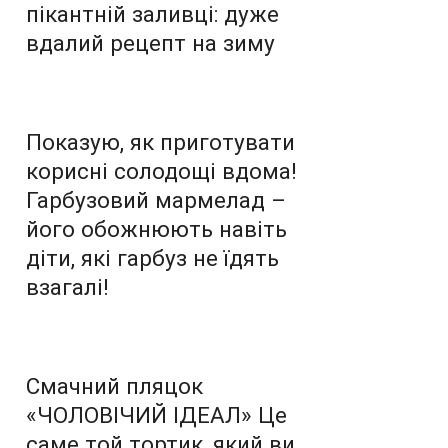
пікантній заливці: дуже
вдалий рецепт на зиму
Показую, як приготувати
корисні солодощі вдома!
Гарбузовий мармелад –
його обожнюють навіть
діти, які гарбуз не їдять
взагалі!
Смачний пляцок
«ЧОЛОВІЧИЙ ІДЕАЛ» Це
саме той тортик, який ви