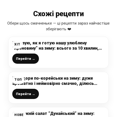
Схожі рецепти
Обери щось смачненьке — ці рецепти зараз найчастіше
зберігають ❤️
Показую, як я готую нашу улюблену
ХІТ
“Хреновину” на зиму: всього за 10 хвилин,
без оцту та варіння
Перейти →
Помідори по-корейськи на зиму: дуже
ТОП
ароматно і неймовірно смачно, ділюсь
класним, перевіреним рецептом
Перейти →
Справжній салат “Дунайський” на зиму:
НОВЕ