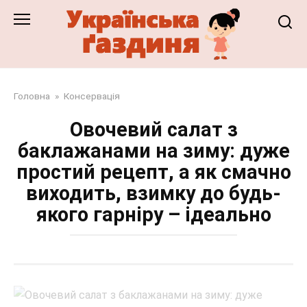
Перейти
до
змісту
Головна
»
Консервація
Овочевий салат з
баклажанами на зиму: дуже
простий рецепт, а як смачно
виходить, взимку до будь-
якого гарніру – ідеально