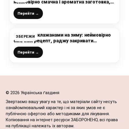
неймовірно смачна і ароматна заготовка,
яка в нас на повторі щорічно, улюблений
рецепт моєї бабусі
Перейти →
Салат з баклажанами на зиму: неймовірно
ЗБЕРЕЖИ
смачний рецепт, раджу закривати
побільше
Перейти →
© 2026 Українська ґаздиня
Звертаємо вашу увагу на те, що матеріали сайту несуть
ознайомлювальний характер і ні за яких умов не є
публічною офертою або методиками для лікування.
Копіювання на інтернет ресурси ЗАБОРОНЕНО, всі права
на публікації належать їх авторам.