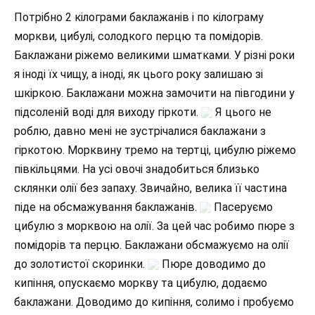
Потрібно 2 кілограми баклажанів і по кілограму
моркви, цибулі, солодкого перцю та помідорів.
Баклажани ріжемо великими шматками. У різні роки
я іноді їх чищу, а іноді, як цього року залишаю зі
шкіркою. Баклажани можна замочити на півгодини у
підсоленій воді для виходу гіркоти.
Я цього не
роблю, давно мені не зустрічалися баклажани з
гіркотою. Морквину тремо на тертці, цибулю ріжемо
півкільцями. На усі овочі знадобиться близько
склянки олії без запаху. Звичайно, велика її частина
піде на обсмажування баклажанів.
Пасеруємо
цибулю з морквою на олії. За цей час робимо пюре з
помідорів та перцю. Баклажани обсмажуємо на олії
до золотистої скоринки.
Пюре доводимо до
кипіння, опускаємо моркву та цибулю, додаємо
баклажани. Доводимо до кипіння, солимо і пробуємо