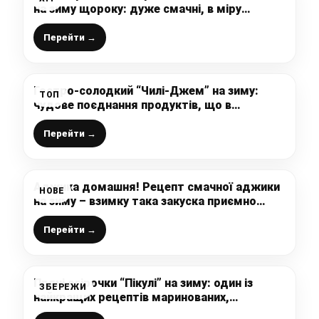
на зиму щороку: дуже смачні, в міру
гостренькі та дуже хрусткі, ділюсь вдалим
рецептом перевіреним роками
Перейти →
Гостро-солодкий “Чилі-Джем” на зиму:
ТОП
чудове поєднання продуктів, що в
результаті дає “смакову бомбу”, складно
передати словами, як це смачно і пікантно
Перейти →
Аджика домашня! Рецепт смачної аджики
НОВЕ
на зиму – взимку така закуска приємно
порадує вас
Перейти →
Пряні огірочки “Пікулі” на зиму: один із
ЗБЕРЕЖИ
найкращих рецептів маринованих,
закусочних огірків, це наша улюблена і