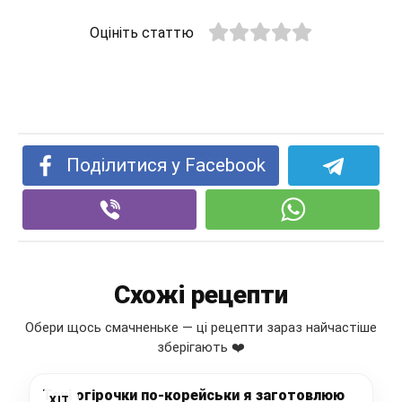
Оцініть статтю
Поділитися у Facebook
Схожі рецепти
Обери щось смачненьке — ці рецепти зараз найчастіше
зберігають ❤️
Такі огірочки по-корейськи я заготовлюю
ХІТ