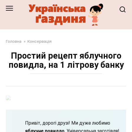
Перейти
до
змісту
Головна
»
Консервація
Простий рецепт яблучного
повидла, на 1 літрову банку
Привіт, дорогі друзі! Ми дуже любимо
яблучне повидло
. Універсальна заготівля!