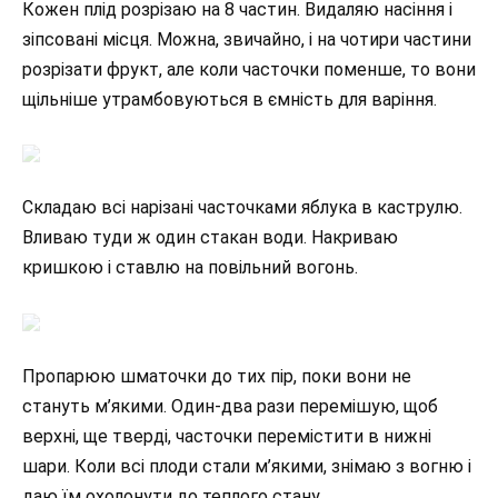
Кожен плід розрізаю на 8 частин. Видаляю насіння і
зіпсовані місця. Можна, звичайно, і на чотири частини
розрізати фрукт, але коли часточки поменше, то вони
щільніше утрамбовуються в ємність для варіння.
Складаю всі нарізані часточками яблука в каструлю.
Вливаю туди ж один стакан води. Накриваю
кришкою і ставлю на повільний вогонь.
Пропарюю шматочки до тих пір, поки вони не
стануть м’якими. Один-два рази перемішую, щоб
верхні, ще тверді, часточки перемістити в нижні
шари. Коли всі плоди стали м’якими, знімаю з вогню і
даю їм охолонути до теплого стану.