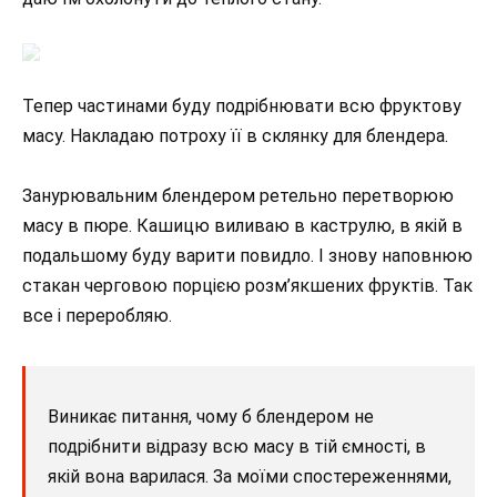
Тепер частинами буду подрібнювати всю фруктову
масу. Накладаю потроху її в склянку для блендера.
Занурювальним блендером ретельно перетворюю
масу в пюре. Кашицю виливаю в каструлю, в якій в
подальшому буду варити повидло. І знову наповнюю
стакан черговою порцією розм’якшених фруктів. Так
все і переробляю.
Виникає питання, чому б блендером не
подрібнити відразу всю масу в тій ємності, в
якій вона варилася. За моїми спостереженнями,