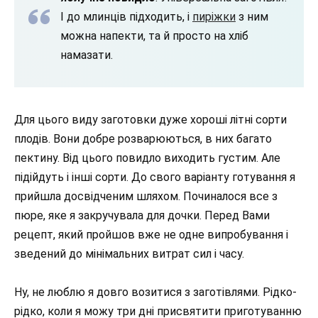
І до млинців підходить, і
пиріжки
з ним
можна напекти, та й просто на хліб
намазати.
Для цього виду заготовки дуже хороші літні сорти
плодів. Вони добре розварюються, в них багато
пектину. Від цього повидло виходить густим. Але
підійдуть і інші сорти. До свого варіанту готування я
прийшла досвідченим шляхом. Починалося все з
пюре, яке я закручувала для дочки. Перед Вами
рецепт, який пройшов вже не одне випробування і
зведений до мінімальних витрат сил і часу.
Ну, не люблю я довго возитися з заготівлями. Рідко-
рідко, коли я можу три дні присвятити приготуванню