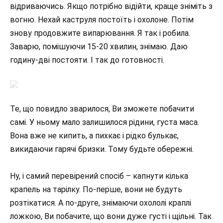
відриваючись. Якщо потрібно відійти, краще зніміть з
вогню. Нехай каструля постоїть і охолоне. Потім
знову продовжите випарювання. Я так і робила.
Заварю, помішуючи 15-20 хвилин, знімаю. Даю
годину-дві постояти. І так до готовності.
Те, що повидло зварилося, Ви зможете побачити
самі. У ньому мало залишилося рідини, густа маса.
Вона вже не кипить, а пихкає і рідко булькає,
викидаючи гарячі бризки. Тому будьте обережні.
Ну, і самий перевірений спосіб – капнути кілька
крапель на тарілку. По-перше, вони не будуть
розтікатися. А по-друге, знімаючи охололі краплі
ложкою, Ви побачите, що вони дуже густі і щільні. Так