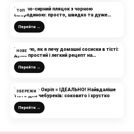
Пісочно-сирний пляцок з чорною
ТОП
смородиною: просто, швидко та дуже
смачно
Перейти →
Показую, як я печу домашні сосиски в тісті:
НОВЕ
дуже простий і легкий рецепт на
дріжджовому тісті
Перейти →
Борошно + Окріп = ІДЕАЛЬНО! Найвдаліше
ЗБЕРЕЖИ
тісто для чебуреків: соковито і хрустко
Перейти →