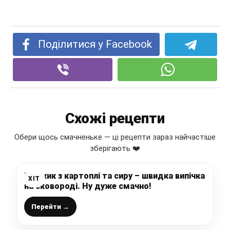
Поділитися у Facebook
Схожі рецепти
Обери щось смачненьке — ці рецепти зараз найчастіше
зберігають ❤️
Коржик з картоплі та сиру – швидка випічка
ХІТ
на сковороді. Ну дуже смачно!
Перейти →