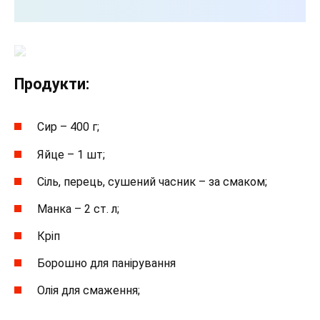
Продукти:
Сир – 400 г;
Яйце – 1 шт;
Сіль, перець, сушений часник – за смаком;
Манка – 2 ст. л;
Кріп
Борошно для панірування
Олія для смаження;