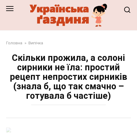
Перейти
до
змісту
Головна
»
Випічка
Скільки прожила, а солоні
сирники не їла: простий
рецепт непростих сирників
(знала б, що так смачно –
готувала б частіше)