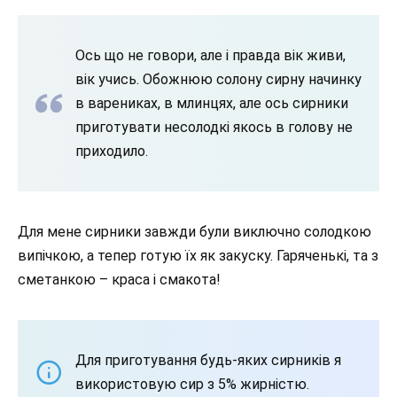
Ось що не говори, але і правда вік живи,
вік учись. Обожнюю солону сирну начинку
в варениках, в млинцях, але ось сирники
приготувати несолодкі якось в голову не
приходило.
Для мене сирники завжди були виключно солодкою
випічкою, а тепер готую їх як закуску. Гаряченькі, та з
сметанкою – краса і смакота!
Для приготування будь-яких сирників я
використовую сир з 5% жирністю.