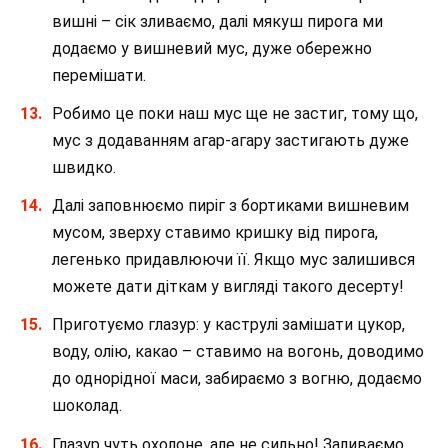
вишні – сік зливаємо, далі мякуш пирога ми
додаємо у вишневий мус, дуже обережно
перемішати.
Робимо це поки наш мус ще не застиг, тому що,
мус з додаванням агар-агару застигають дуже
швидко.
Далі заповнюємо пиріг з бортиками вишневим
мусом, зверху ставимо кришку від пирога,
легенько придавлюючи її. Якщо мус залишився
можете дати діткам у вигляді такого десерту!
Приготуємо глазур: у каструлі замішати цукор,
воду, олію, какао – ставимо на вогонь, доводимо
до однорідної маси, забираємо з вогню, додаємо
шоколад.
Глазур чуть охолоне, але не сильно! Заливаємо