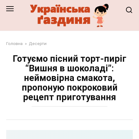
Перейти
до
змісту
Головна
»
Десерти
Готуємо пісний торт-пиріг
“Вишня в шоколаді”:
неймовірна смакота,
пропоную покроковий
рецепт приготування