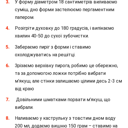
У форму діаметром 18 сантиметрів виливаємо
суміш, дно форми застелюємо пергаментним
папером.
Розігріти духовку до 180 градусів, і випікаємо
хвилин 40-50 до сухої зубочистки.
Забераємо пиріг з форми і ставимо
охолоджуватись на решітці.
Зрізаємо верхівку пирога, робимо це обережно,
та за допомогою ложки потрібно вибрати
м’якуш, але стінки залишаємо цілими десь 2-3 см
від краю
Довільними шматками порвати м’якуш, що
вибрали.
Наливаємо у каструльку з товстим дном воду
200 мл, додаємо вишню 150 грам – ставимо на