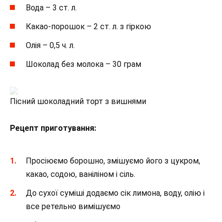
Вода – 3 ст. л.
Какао-порошок – 2 ст. л. з гіркою
Олія – 0,5 ч. л.
Шоколад без молока – 30 грам
Пісний шоколадний торт з вишнями
Рецепт приготування:
Просіюємо борошно, змішуємо його з цукром,
какао, содою, ваніліном і сіль.
До сухої суміші додаємо сік лимона, воду, олію і
все ретельно вимішуємо