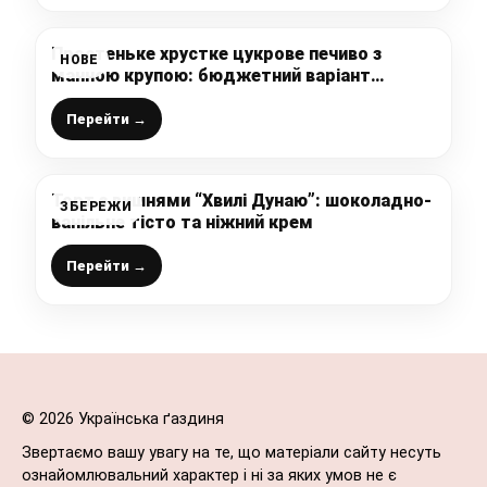
Простеньке хрустке цукрове печиво з
НОВЕ
манною крупою: бюджетний варіант
домашньої випічки до чаю, яке вам
сподобається і за простоту і за смак
Перейти →
Торт з вишнями “Хвилі Дунаю”: шоколадно-
ЗБЕРЕЖИ
ванільне тісто та ніжний крем
Перейти →
© 2026 Українська ґаздиня
Звертаємо вашу увагу на те, що матеріали сайту несуть
ознайомлювальний характер і ні за яких умов не є