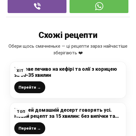
Схожі рецепти
Обери щось смачненьке — ці рецепти зараз найчастіше
зберігають ❤️
Медове печиво на кефірі та олії з корицею
ХІТ
за 30-35 хвилин
Перейти →
Про цей домашній десерт говорять усі.
ТОП
Новий рецепт за 15 хвилин: без випічки та
желатину
Перейти →