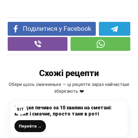
Поділитися у Facebook
Схожі рецепти
Обери щось смачненьке — ці рецепти зараз найчастіше
зберігають ❤️
Швидке печиво за 10 хвилин на сметані:
ХІТ
м’яке і смачне, просто тане в роті
Перейти →