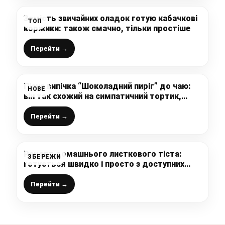
Замість звичайних оладок готую кабачкові
ТОП
коржики: також смачно, тільки простіше
Перейти →
Пісна випічка “Шоколадний пиріг” до чаю:
НОВЕ
він так схожий на симпатичний тортик,
бюджетний і простенький рецепт
Перейти →
Рецепт домашнього листкового тіста:
ЗБЕРЕЖИ
готується швидко і просто з доступних
інгредієнтів (цей рецепт повинен бути у
кожної господині)
Перейти →