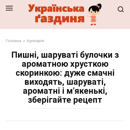
Перейти
до
змісту
Головна
»
Кулінарія
Пишні, шаруваті булочки з
ароматною хрусткою
скоринкою: дуже смачні
виходять, шаруваті,
ароматні і м’якенькі,
зберігайте рецепт