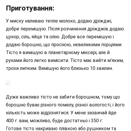
Приготування:
У миску наливаю тепле молоко, додаю дріжджі,
добре перемішую. Після розчинення дріжджів додаю
цукор, сіль, яйце та олію. Добре все перемішую і
додаю борошно, що просіюю, невеликими порціями.
Тісто я вимішую в планетарному міксері, але й
руками його легко вимісити. Тісто має вийти м’яким,
трохи липким. Вимішую його близько 10 хвилин.
Дуже важливо тісто не забити борошном, тому що
борошно буває різного помелу, різної вологості, і його
кількість може відрізнятися. У мене зазвичай йде
400 г. вам, можливо, буде достатньо і 350 г.
Готове тісто накриваю плівкою або рушником та