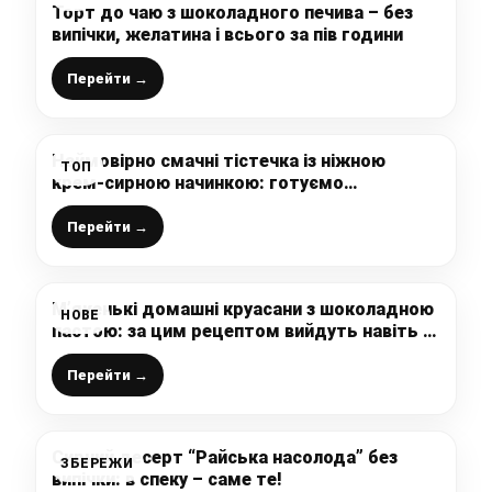
Торт до чаю з шоколадного печива – без
випічки, желатина і всього за пів години
Перейти →
Неймовірно смачні тістечка із ніжною
ТОП
крем-сирною начинкою: готуємо
простеньку, легку у приготуванні випічку до
чаю, яку з’їдають миттєво
Перейти →
М’якенькі домашні круасани з шоколадною
НОВЕ
пастою: за цим рецептом вийдуть навіть у
новачка, тісто просто супер
Перейти →
Сирний десерт “Райська насолода” без
ЗБЕРЕЖИ
випічки: в спеку – саме те!