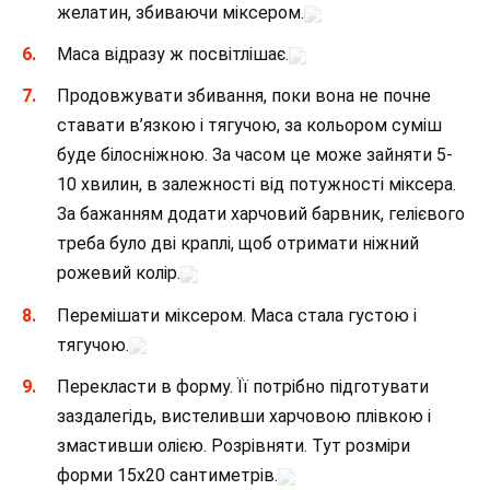
желатин, збиваючи міксером.
Маса відразу ж посвітлішає.
Продовжувати збивання, поки вона не почне
ставати в’язкою і тягучою, за кольором суміш
буде білосніжною. За часом це може зайняти 5-
10 хвилин, в залежності від потужності міксера.
За бажанням додати харчовий барвник, гелієвого
треба було дві краплі, щоб отримати ніжний
рожевий колір.
Перемішати міксером. Маса стала густою і
тягучою.
Перекласти в форму. Її потрібно підготувати
заздалегідь, вистеливши харчовою плівкою і
змастивши олією. Розрівняти. Тут розміри
форми 15х20 сантиметрів.