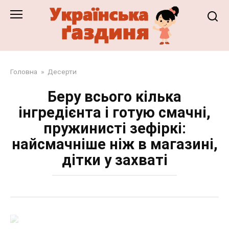
Перейти
до
змісту
Головна
»
Десерти
Беру всього кілька
інгредієнта і готую смачні,
пружинисті зефіркі:
найсмачніше ніж в магазині,
дітки у захваті