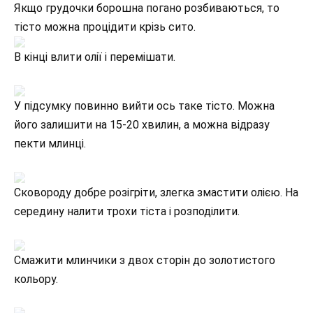
Якщо грудочки борошна погано розбиваються, то
тісто можна процідити крізь сито.
В кінці влити олії і перемішати.
У підсумку повинно вийти ось таке тісто. Можна
його залишити на 15-20 хвилин, а можна відразу
пекти млинці.
Сковороду добре розігріти, злегка змастити олією. На
середину налити трохи тіста і розподілити.
Смажити млинчики з двох сторін до золотистого
кольору.