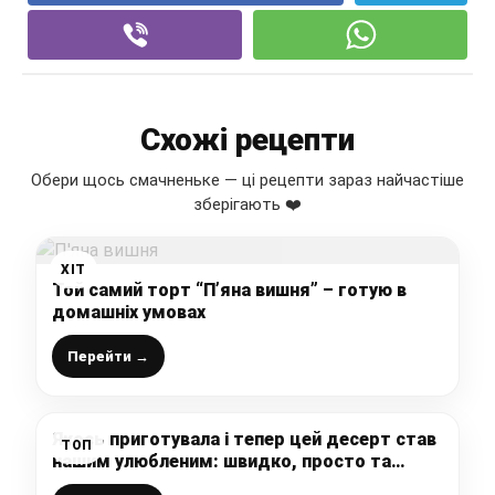
Схожі рецепти
Обери щось смачненьке — ці рецепти зараз найчастіше
зберігають ❤️
ХІТ
Той самий торт “П’яна вишня” – готую в
домашніх умовах
Перейти →
Якось приготувала і тепер цей десерт став
ТОП
нашим улюбленим: швидко, просто та
смачно дуже (рецепт без духовки та без