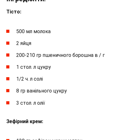
Тісто:
500 мл молока
2 яйця
200-210 гр пшеничного борошна в / г
1 стол. л цукру
1/2 ч. л солі
8 гр ванільного цукру
3 стол. л олії
Зефірний крем: