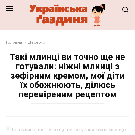
Перейти
до
змісту
Головна
»
Десерти
Такі млинці ви точно ще не
готували: ніжні млинці з
зефірним кремом, мої діти
їх обожнюють, ділюсь
перевіреним рецептом