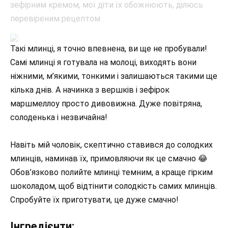
Такі млинці, я точно впевнена, ви ще не пробували!
Самі млинці я готувала на молоці, виходять вони
ніжними, м’якими, тонкими і залишаються такими ще
кілька днів. А начинка з вершків і зефірок
маршмеллоу просто дивовижна. Дуже повітряна,
солоденька і незвичайна!
Навіть мій чоловік, скептично ставився до солодких
млинців, наминав їх, примовляючи як це смачно 😂
Обов’язково полийте млинці темним, а краще гірким
шоколадом, щоб відтінити солодкість самих млинців.
Спробуйте їх приготувати, це дуже смачно!
Інгредієнти: