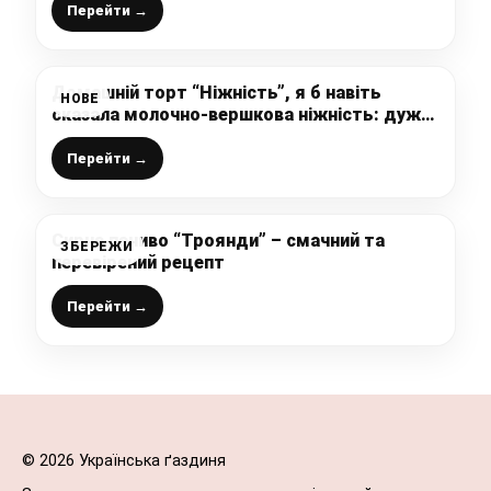
яєць)
Перейти →
Домашній торт “Ніжність”, я б навіть
НОВЕ
сказала молочно-вершкова ніжність: дуже
смачно, ніхто не відмовиться від такого
тортика
Перейти →
Сирне печиво “Троянди” – смачний та
ЗБЕРЕЖИ
перевірений рецепт
Перейти →
© 2026 Українська ґаздиня