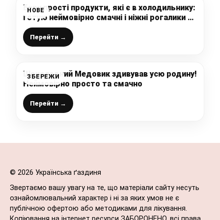
Беру прості продукти, які є в холодильнику:
НОВЕ
готую неймовірно смачні і ніжні рогалики з
яблучною начинкою до чаю, завжди вдала і
швидка випічка
Перейти →
Шоколадний Медовик здивував усю родину!
ЗБЕРЕЖИ
Неймовірно просто та смачно
Перейти →
© 2026 Українська ґаздиня
Звертаємо вашу увагу на те, що матеріали сайту несуть
ознайомлювальний характер і ні за яких умов не є
публічною офертою або методиками для лікування.
Копіювання на інтернет ресурси ЗАБОРОНЕНО, всі права