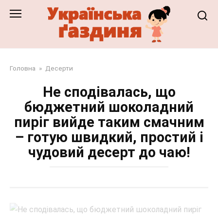
Перейти
до
змісту
Головна
»
Десерти
Не сподівалась, що
бюджетний шоколадний
пиріг вийде таким смачним
– готую швидкий, простий і
чудовий десерт до чаю!