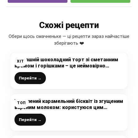
Схожі рецепти
Обери щось смачненьке — ці рецепти зараз найчастіше
зберігають ❤️
Домашній шоколадний торт зі сметанним
ХІТ
кремом і горішками – це неймовірно
смачно, до того ж, дуже просто готується
Перейти →
Улюблений карамельний бісквіт із згущеним
ТОП
вареним молоком: користуюся цим
простим рецептом дуже часто
Перейти →