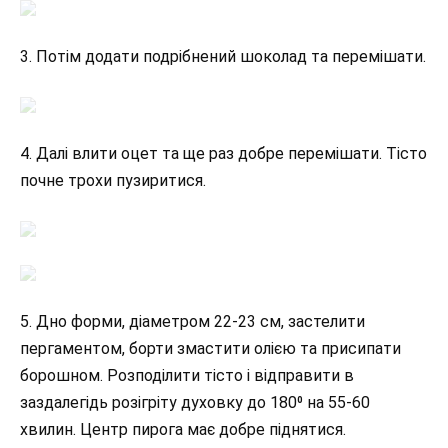
3. Потім додати подрібнений шоколад та перемішати.
4. Далі влити оцет та ще раз добре перемішати. Тісто
почне трохи пузиритися.
5. Дно форми, діаметром 22-23 см, застелити
пергаментом, борти змастити олією та присипати
борошном. Розподілити тісто і відправити в
заздалегідь розігріту духовку до 180⁰ на 55-60
хвилин. Центр пирога має добре піднятися.