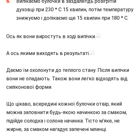
Випікаємо булочки в заздалегідь розігрітій
духовці при 230 * С 15 хвилин, потім температуру
знижуємо і допікаємо ще 15 хвилин при 180 * С.
Ось як вони виростуть в ході випічки.
А ось якими виходять в результаті.
Даємо їм охолонути до теплого стану. Після випічки
вони не опадають. Також вони легко відходять від
силіконової форми.
Що цікаво, всередині кожної булочки отвір, який
можна заповнити будь-якою начинкою за смаком,
підійде солодка і солона начинка. Тісто м’яке, не
жирне, за смаком нагадує запечені млинці.