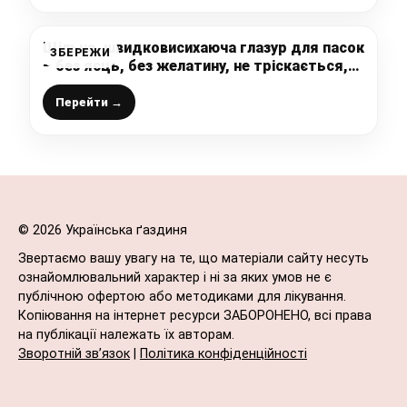
Щільна, швидковисихаюча глазур для пасок
ЗБЕРЕЖИ
– без яєць, без желатину, не тріскається,
не кришиться при нарізці, і робиться на
раз-два
Перейти →
© 2026 Українська ґаздиня
Звертаємо вашу увагу на те, що матеріали сайту несуть
ознайомлювальний характер і ні за яких умов не є
публічною офертою або методиками для лікування.
Копіювання на інтернет ресурси ЗАБОРОНЕНО, всі права
на публікації належать їх авторам.
Зворотній зв’язок
|
Політика конфіденційності