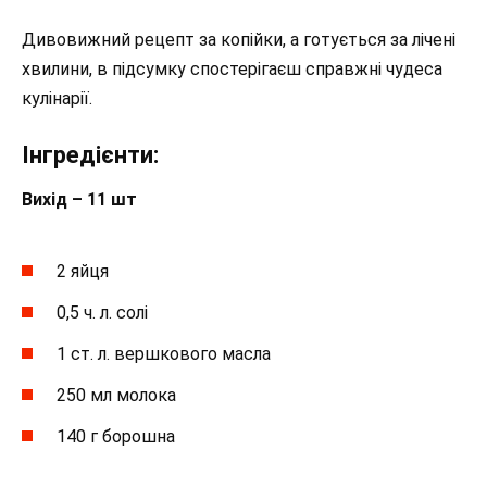
Дивовижний рецепт за копійки, а готується за лічені
хвилини, в підсумку спостерігаєш справжні чудеса
кулінарії.
Інгредієнти:
Вихід – 11 шт
2 яйця
0,5 ч. л. солі
1 ст. л. вершкового масла
250 мл молока
140 г борошна