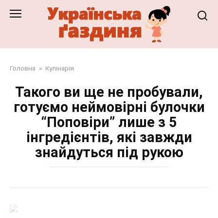
Перейти
до
змісту
Головна
»
Кулінарія
Такого ви ще не пробували,
готуємо неймовірні булочки
“Поповіри” лише з 5
інгредієнтів, які завжди
знайдуться під рукою