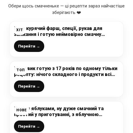
Обери щось смачненьке — ці рецепти зараз найчастіше
зберігають ❤️
Беру курячий фарш, спеції, рукав для
ХІТ
запікання і готую неймовірно смачну
ковбасу в домашніх умовах: подобається і
дітям і дорослим
Перейти →
Медовик готую з 17 років по одному тільки
ТОП
рецепту: нічого складного і продукти всі
прості (у мами рецепт записаний як
«Рижик»
Перейти →
Пиріг з яблуками, ну дуже смачний та
НОВЕ
простий у приготуванні, з яблучною
кислинкою та неймовірним смаком,
збережіть рецепт
Перейти →