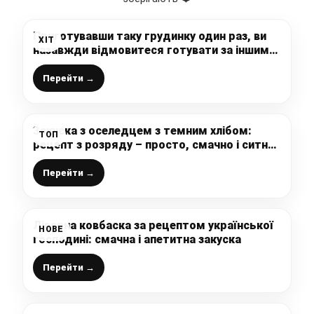
Приготувавши таку грудинку один раз, ви
ХІТ
назавжди відмовитеся готувати за іншими
рецептами, а тим більше купувати в
магазині – просто, неймовірно смачно і
Перейти →
ніжно
Закуска з оселедцем з темним хлібом:
ТОП
рецепт з розряду – просто, смачно і ситно,
подаю до будь-якого столу
Перейти →
Ліверна ковбаска за рецептом української
НОВЕ
господині: смачна і апетитна закуска
Перейти →