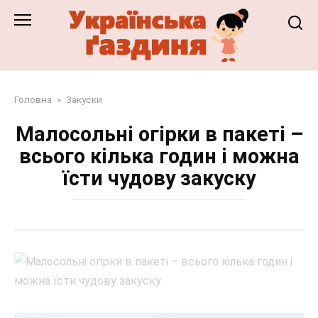
Перейти
до
змісту
Головна
»
Закуски
Малосольні огірки в пакеті –
всього кілька годин і можна
їсти чудову закуску