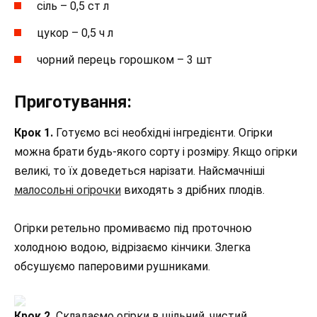
сіль – 0,5 ст л
цукор – 0,5 ч л
чорний перець горошком – 3 шт
Приготування:
Крок 1.
Готуємо всі необхідні інгредієнти. Огірки
можна брати будь-якого сорту і розміру. Якщо огірки
великі, то їх доведеться нарізати. Найсмачніші
малосольні огірочки
виходять з дрібних плодів.
Огірки ретельно промиваємо під проточною
холодною водою, відрізаємо кінчики. Злегка
обсушуємо паперовими рушниками.
Крок 2.
Складаємо огірки в щільний, чистий,