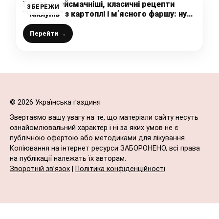
Готую 2 найсмачніші, класичні рецепти
ЗБЕРЕЖИ
“Чаклунів” з картоплі і м’ясного фаршу: ну
дуже смачно виходить і ситно
Перейти →
© 2026 Українська ґаздиня
Звертаємо вашу увагу на те, що матеріали сайту несуть
ознайомлювальний характер і ні за яких умов не є
публічною офертою або методиками для лікування.
Копіювання на інтернет ресурси ЗАБОРОНЕНО, всі права
на публікації належать їх авторам.
Зворотній зв’язок
|
Політика конфіденційності