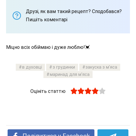
Друзі, як вам такий рецепт? Сподобався?
Пишіть коментарі
Міцно всіх обіймаю і дуже люблю!💓
в духовці
з грудинки
закуска з м'яса
маринад для м'яса
Оцініть статтю