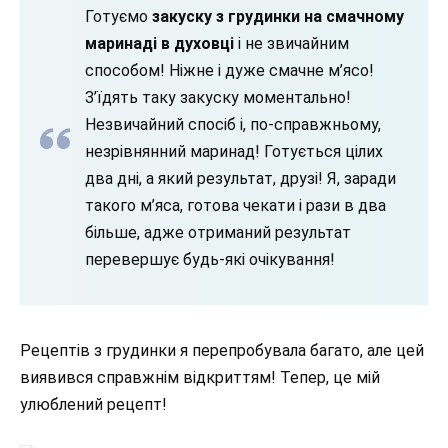
Готуємо
закуску з грудинки на смачному
маринаді в духовці
і не звичайним
способом! Ніжне і дуже смачне м’ясо!
З’їдять таку закуску моментально!
Незвичайний спосіб і, по-справжньому,
незрівнянний маринад! Готується цілих
два дні, а який результат, друзі! Я, заради
такого м’яса, готова чекати і рази в два
більше, адже отриманий результат
перевершує будь-які очікування!
Рецептів з грудинки я перепробувала багато, але цей
виявився справжнім відкриттям! Тепер, це мій
улюблений рецепт!