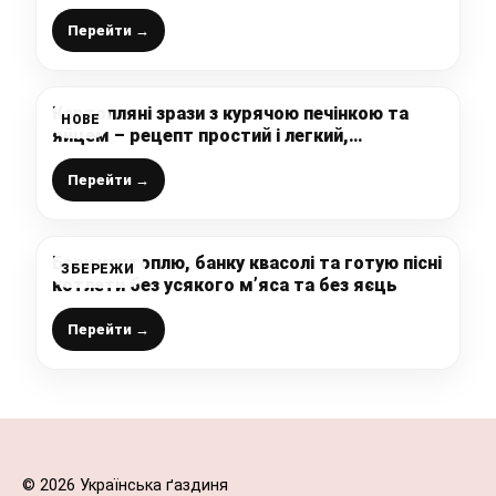
Перейти →
Картопляні зрази з курячою печінкою та
НОВЕ
яйцем – рецепт простий і легкий,
інгредієнти вдало поєднується між собою і
виходить дуже смачно
Перейти →
Беру картоплю, банку квасолі та готую пісні
ЗБЕРЕЖИ
котлети без усякого м’яса та без яєць
Перейти →
© 2026 Українська ґаздиня