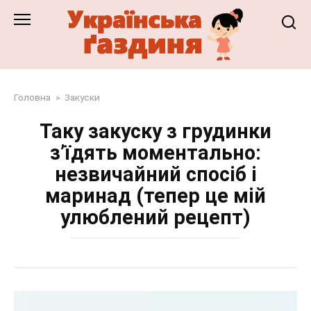
Перейти
до
змісту
Головна
»
Закуски
Таку закуску з грудинки
з’їдять моментально:
незвичайний спосіб і
маринад (тепер це мій
улюблений рецепт)