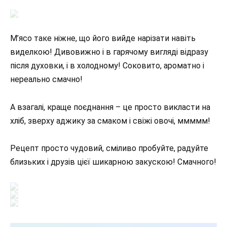
М’ясо таке ніжне, що його вийде нарізати навіть
виделкою! Дивовижно і в гарячому вигляді відразу
після духовки, і в холодному! Соковито, ароматно і
нереально смачно!
А взагалі, краще поєднання – це просто викласти на
хліб, зверху аджику за смаком і свіжі овочі, ммммм!
Рецепт просто чудовий, сміливо пробуйте, радуйте
близьких і друзів цієї шикарною закускою! Смачного!