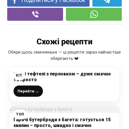
Поділитися у Facebook
Схожі рецепти
Обери щось смачненьке — ці рецепти зараз найчастіше
зберігають ❤️
Рибні тефтелі з перловкою – дуже смачно
ХІТ
та просто
Перейти →
ТОП
Гарячі бутерброди з багета: готується 15
хвилин – просто, швидко і смачно