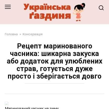
Перейти
до
змісту
Головна
»
Консервація
Рецепт маринованого
часника: шикарна закуска
або додаток для улюблених
страв, готується дуже
просто і зберігається довго
Маринований часник на зиму