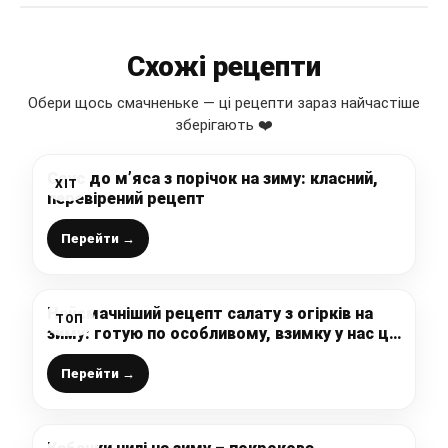
Схожі рецепти
Обери щось смачненьке — ці рецепти зараз найчастіше
зберігають ❤️
Соус до м’яса з порічок на зиму: класний,
ХІТ
перевірений рецепт
Перейти →
Найсмачніший рецепт салату з огірків на
ТОП
зиму: готую по особливому, взимку у нас ці
банки першими закінчуються
Перейти →