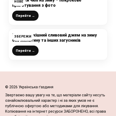
Кабачки чилі на зиму – покрокове
НОВЕ
приготування з фото
Перейти →
Готую розкішний сливовий джем на зиму
ЗБЕРЕЖИ
без желатину та інших загусників
Перейти →
© 2026 Українська ґаздиня
Звертаємо вашу увагу на те, що матеріали сайту несуть
ознайомлювальний характер і ні за яких умов не є
публічною офертою або методиками для лікування.
Копіювання на інтернет ресурси ЗАБОРОНЕНО, всі права