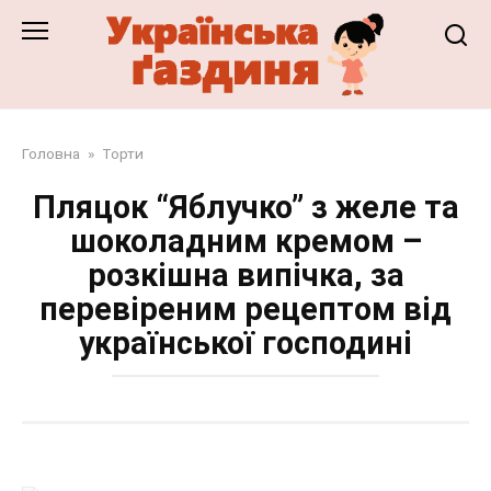
Перейти
до
змісту
Головна
»
Торти
Пляцок “Яблучко” з желе та
шоколадним кремом –
розкішна випічка, за
перевіреним рецептом від
української господині