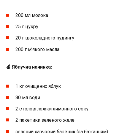
200 мл молока
25 г цукру
20 г шоколадного пудингу
200 г м’якого масла
🍎 Яблучна начинка:
1 кг очищених яблук
80 мл води
2 столові ложки лимонного соку
2 пакетики зеленого желе
зелений харчовий барвник (за бажанням)