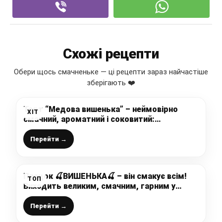
Схожі рецепти
Обери щось смачненьке — ці рецепти зараз найчастіше
зберігають ❤️
Торт “Медова вишенька” – неймовірно
ХІТ
смачний, ароматний і соковитий:
перевірений рецепт від української
господині
Перейти →
Пляцок 🍒ВИШЕНЬКА🍒 – він смакує всім!
ТОП
Виходить великим, смачним, гарним у
розрізі і готується без клопоту
Перейти →