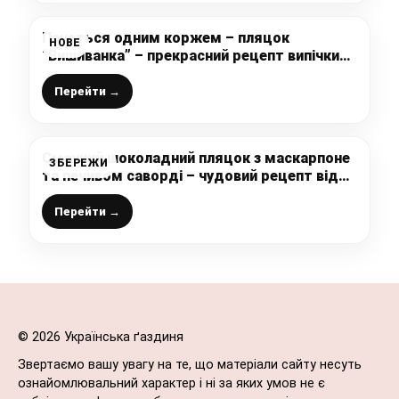
Печеться одним коржем – пляцок
НОВЕ
“Вишиванка” – прекрасний рецепт випічки
від української господині
Перейти →
Смачний шоколадний пляцок з маскарпоне
ЗБЕРЕЖИ
та печивом саворді – чудовий рецепт від
української господині
Перейти →
© 2026 Українська ґаздиня
Звертаємо вашу увагу на те, що матеріали сайту несуть
ознайомлювальний характер і ні за яких умов не є