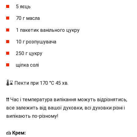
5 яєць
70 г масла
1 пакетик ванільного цукру
10 г розпушувача
250 г цукру
щіпка солі
🌡⌛ Пекти при 170 °C 45 хв.
❗❗ Час і температура випікання можуть відрізнятись,
все залежить від вашої духовки, всі духовки різні і
випікають по-різному!
🍰
Крем: