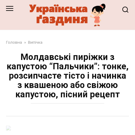
Перейти
до
змісту
Головна
»
Випічка
Молдавські пиріжки з
капустою “Пальчики”: тонке,
розсипчасте тісто і начинка
з квашеною або свіжою
капустою, пісний рецепт