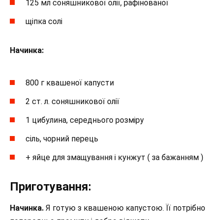
125 мл соняшникової олії, рафінованої
щіпка солі
Начинка:
800 г квашеної капусти
2 ст. л. соняшникової олії
1 цибулина, середнього розміру
сіль, чорний перець
+ яйце для змащування і кунжут ( за бажанням )
Приготування:
Начинка.
Я готую з квашеною капустою. Її потрібно