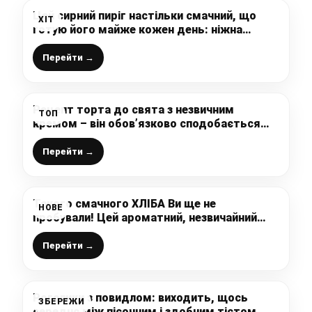
Цей сирний пиріг настільки смачний, що
ХІТ
готую його майже кожен день: ніжна
випічка до чаю з доступних продуктів￼
Перейти →
Рецепт торта до свята з незвичним
ТОП
кремом – він обов’язково сподобається
усім вашим рідним
Перейти →
Такого смачного ХЛІБА Ви ще не
НОВЕ
пробували! Цей ароматний, незвичайний
середземноморський хліб здивує і порадує
всіх хто його спробує (простий рецепт)
Перейти →
Рогалики з повидлом: виходить, щось
ЗБЕРЕЖИ
середнє між пісочним і здобним тістом