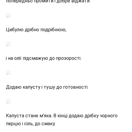
попередньо промити і добре віджати.
Цибулю дрібно подрібнюю,
і на олії підсмажую до прозорості.
Додаю капусту і тушу до готовності.
Капуста стане м’яка. В кінці додаю дрібку чорного
перцю і сіль, до смаку.