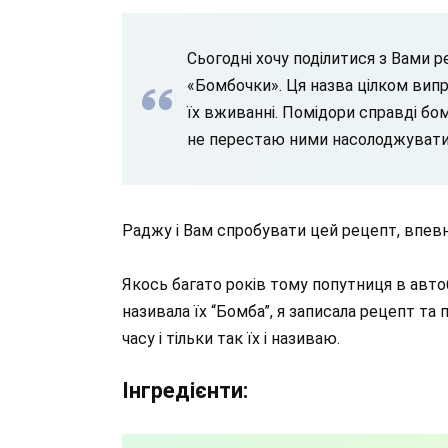
Сьогодні хочу поділитися з Вами р
«Бомбочки». Ця назва цілком випра
їх вживанні. Помідори справді бом
не перестаю ними насолоджувати
Раджу і Вам спробувати цей рецепт, впев
Якось багато років тому попутниця в авто
називала їх “Бомба”, я записала рецепт та
часу і тільки так їх і називаю.
Інгредієнти: