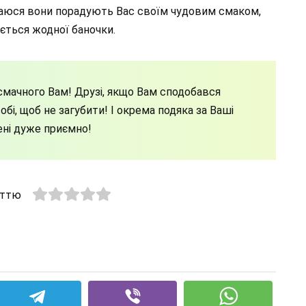
іваюся вони порадують Вас своїм чудовим смаком,
ється жодної баночки.
мачного Вам! Друзі, якщо Вам сподобався
бі, щоб не загубити! І окрема подяка за Ваші
ені дуже приємно!
аттю