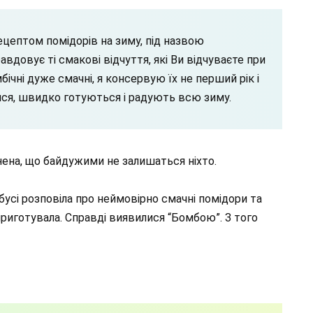
ецептом помідорів на зиму, під назвою
вдовує ті смакові відчуття, які Ви відчуваєте при
бічні дуже смачні, я консервую їх не перший рік і
ся, швидко готуються і радують всю зиму.
нена, що байдужими не залишаться ніхто.
бусі розповіла про неймовірно смачні помідори та
 приготувала. Справді виявилися “Бомбою”. З того