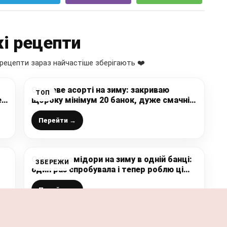
і рецепти
рецепти зараз найчастіше зберігають ❤️
Овочеве асорті на зиму: закриваю
ТОП
ер
щороку мінімум 20 банок, дуже смачні
овочі, і маринад випивається
Перейти →
Огірки і помідори на зиму в одній банці:
ЗБЕРЕЖИ
один раз спробувала і тепер роблю ці
заготовки тільки за цим найкращим
рецептом
Перейти →