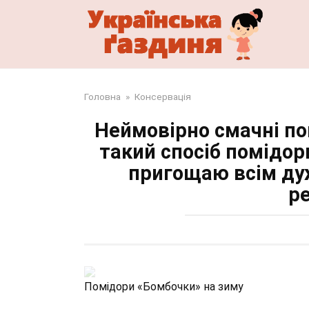
Перейти
до
змісту
Головна
»
Консервація
Неймовірно смачні по
такий спосіб помідори
пригощаю всім ду
р
Помідори «Бомбочки» на зиму