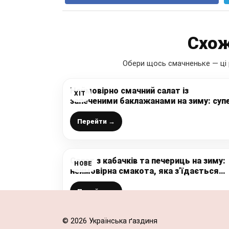
Схож
Обери щось смачненьке — ці 
Неймовірно смачний салат із
ХІТ
запеченими баклажанами на зиму: суп
рецепт, який ніколи не підводить,
готувати просто, і без зайвої олії в
Перейти →
баклажанах
Салат з кабачків та печериць на зиму:
НОВЕ
неймовірна смакота, яка з’їдається
однією з перших
Перейти →
© 2026 Українська ґаздиня