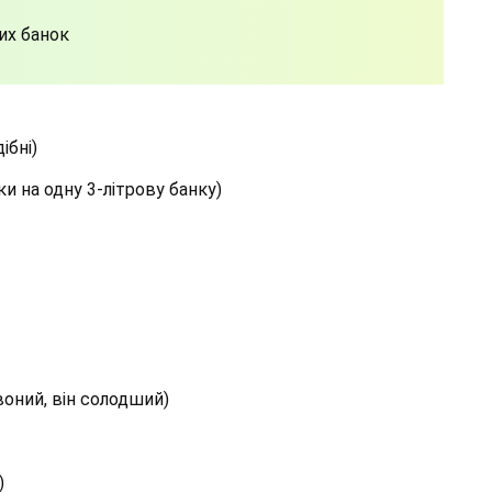
их банок
ібні)
ки на одну 3-літрову банку)
воний, він солодший)
)