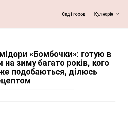
Сад і город
Кулінарія
мідори «Бомбочки»: готую в
 на зиму багато років, кого
же подобаються, ділюсь
ецептом