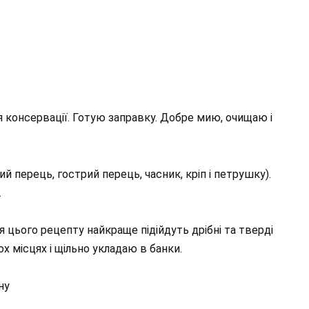
консервації. Готую заправку. Добре мию, очищаю і
й перець, гострий перець, часник, кріп і петрушку).
.
 цього рецепту найкраще підійдуть дрібні та тверді
х місцях і щільно укладаю в банки.
ну