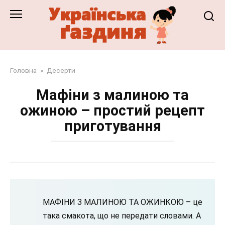
Перейти
до
змісту
Головна
»
Десерти
Мафіни з малиною та
ожиною – простий рецепт
приготування
МАФІНИ З МАЛИНОЮ ТА ОЖИНКОЮ – це
така смакота, що не передати словами. А