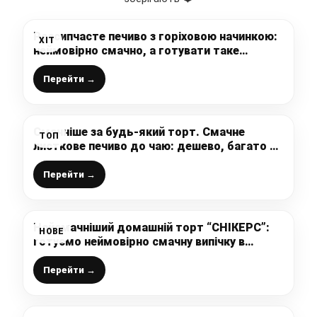
Розсипчасте печиво з горіховою начинкою:
ХІТ
неймовірно смачно, а готувати таке
домашнє печиво з горіхами дуже просто і
швидко
Перейти →
Смачніше за будь-який торт. Смачне
ТОП
листкове печиво до чаю: дешево, багато та
соковито
Перейти →
Найсмачніший домашній торт “СНІКЕРС”:
НОВЕ
готуємо неймовірно смачну випічку в
домашніх умовах
Перейти →