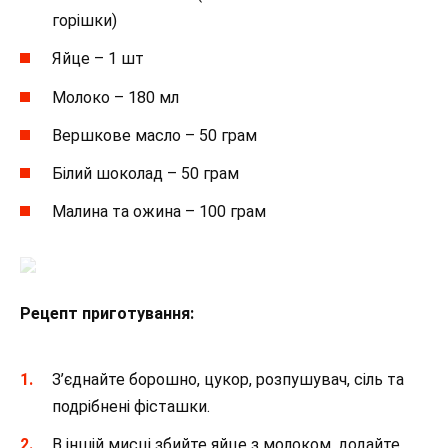
горішки)
Яйце – 1 шт
Молоко – 180 мл
Вершкове масло – 50 грам
Білий шоколад – 50 грам
Малина та ожина – 100 грам
Рецепт приготування:
З’єднайте борошно, цукор, розпушувач, сіль та
подрібнені фісташки.
В іншій мисці збийте яйце з молоком, додайте