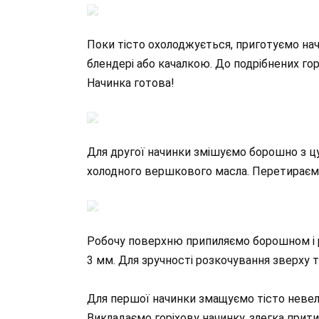
Поки тісто охолоджується, приготуємо нач
блендері або качалкою. До подрібнених го
Начинка готова!
Для другої начинки змішуємо борошно з ц
холодного вершкового масла. Перетираєм
Робочу поверхню припиляємо борошном і 
3 мм. Для зручності розкочування зверху 
Для першої начинки змащуємо тісто нев
Викладаємо горіхову начинку, злегка прити