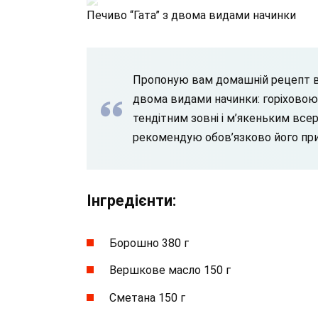
Печиво “Гата” з двома видами начинки
Пропоную вам домашній рецепт 
двома видами начинки: горіховою
тендітним зовні і м’якеньким все
рекомендую обов’язково його пр
Інгредієнти:
Борошно 380 г
Вершкове масло 150 г
Сметана 150 г