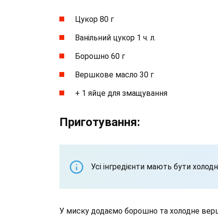
Цукор 80 г
Ванільний цукор 1 ч. л.
Борошно 60 г
Вершкове масло 30 г
+ 1 яйце для змащування
Приготування:
Усі інгредієнти мають бути холод
У миску додаємо борошно та холодне вер