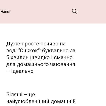
Напої
Дуже просте печиво на
воді “Сніжок”: буквально за
5 хвилин швидко і смачно,
для домашнього чаювання
– ідеально
Біляші – це
найулюбленіший домашній