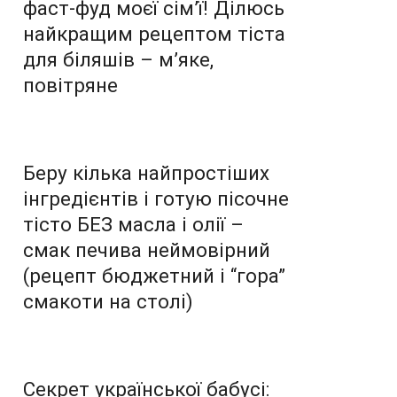
фаст-фуд моєї сім’ї! Ділюсь
найкращим рецептом тіста
для біляшів – м’яке,
повітряне
Беру кілька найпростіших
інгредієнтів і готую пісочне
тісто БЕЗ масла і олії –
смак печива неймовірний
(рецепт бюджетний і “гора”
смакоти на столі)
Секрет української бабусі: