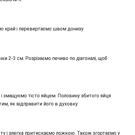
мо край і перевертаємо швом донизу.
и 2-3 см. Розрізаємо печиво по діагоналі, щоб
 і змащуємо тісто яйцем. Половину збитого яйця
м, як відправити його в духовку.
хту і злегка притискаємо ложкою. Також згортаємо у