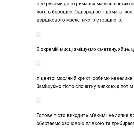
все руками до отримання масляної крихти,
його в борошно. Однорідності домагатися
вершкового масла, нічого страшного.
В окремій мисці змішуємо сметану, яйце, ц
У центрі масляній крихті робимо невелике 
Замішуємо тісто спочатку вилкою, а потім 
Готове тісто виходить м’яким і не липне до
обертаємо харчовою плівкою та прибираєм