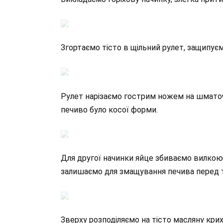
Згортаємо тісто в щільний рулет, защипує
Рулет нарізаємо гострим ножем на шматочк
печиво було косої форми.
Для другої начинки яйце збиваємо вилкою
залишаємо для змащування печива перед ти
Зверху розподіляємо на тісто масляну кри