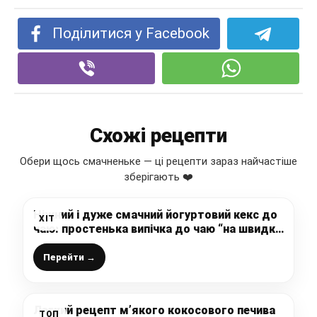
Поділитися у Facebook
Схожі рецепти
Обери щось смачненьке — ці рецепти зараз найчастіше
зберігають ❤️
Ніжний і дуже смачний йогуртовий кекс до
ХІТ
чаю: простенька випічка до чаю “на швидку
руку”
Перейти →
Легкий рецепт м’якого кокосового печива
ТОП