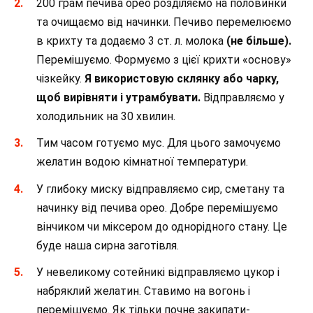
200 грам печива орео розділяємо на половинки
та очищаємо від начинки. Печиво перемелюємо
в крихту та додаємо 3 ст. л. молока
(не більше).
Перемішуємо. Формуємо з цієї крихти «основу»
чізкейку.
Я використовую склянку або чарку,
щоб вирівняти і утрамбувати.
Відправляємо у
холодильник на 30 хвилин.
Тим часом готуємо мус. Для цього замочуємо
желатин водою кімнатної температури.
У глибоку миску відправляємо сир, сметану та
начинку від печива орео. Добре перемішуємо
вінчиком чи міксером до однорідного стану. Це
буде наша сирна заготівля.
У невеликому сотейникі відправляємо цукор і
набряклий желатин. Ставимо на вогонь і
перемішуємо. Як тільки почне закипати-