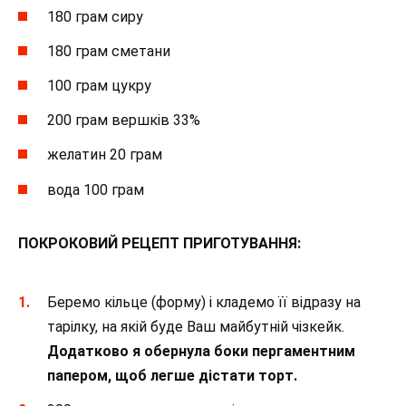
180 грам сиру
180 грам сметани
100 грам цукру
200 грам вершків 33%
желатин 20 грам
вода 100 грам
ПОКРОКОВИЙ РЕЦЕПТ ПРИГОТУВАННЯ:
Беремо кільце (форму) і кладемо її відразу на
тарілку, на якій буде Ваш майбутній чізкейк.
Додатково я обернула боки пергаментним
папером, щоб легше дістати торт.