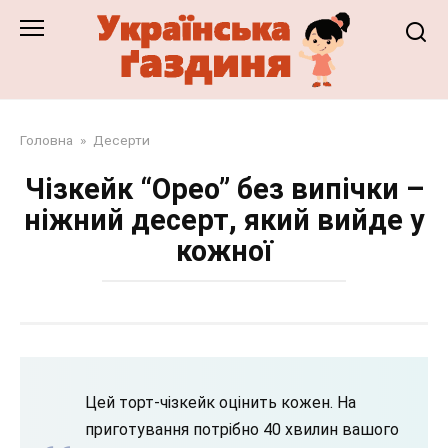
Перейти
до
змісту
Головна
»
Десерти
Чізкейк “Орео” без випічки –
ніжний десерт, який вийде у
кожної
Цей торт-чізкейк оцінить кожен. На
приготування потрібно 40 хвилин вашого