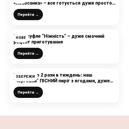
«Кокосанка» – все готується дуже просто!
Рекомендую!
Перейти →
Торт-суфле “Ніжність” – дуже смачний
НОВЕ
рецепт приготування
Перейти →
Готую його 2 рази в тиждень: наш
ЗБЕРЕЖИ
“черговий” ПІСНИЙ пиріг з ягодами, дуже
смачний і ніжний (важко втриматися, щоб
не з’їсти весь відразу)
Перейти →