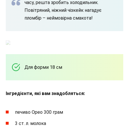
часу, решта зробить холодильник.
Повітряний, ніжний чізкейк нагадує
пломбір – неймовірна смакота!
Для форми 18 см
Інгредієнти, які вам знадобляться:
печиво Орео 300 грам
3 ст. л. молока