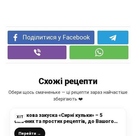
Поділитися у Facebook
Схожі рецепти
Обери щось смачненьке — ці рецепти зараз найчастіше
зберігають ❤️
Святкова закуска «Сирні кульки» – 5
ХІТ
смачних та простих рецептів, до Вашого
Новорічного столу
Перейти →