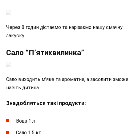
Через 8 годин дістаємо та нарізаємо нашу смачну
закуску.
Сало “П’ятихвилинка”
Сало виходить м’яке та ароматне, а засолити зможе
навіть дитина.
Знадобляться такі продукти:
Вода 1 л
Сало 1.5 кг