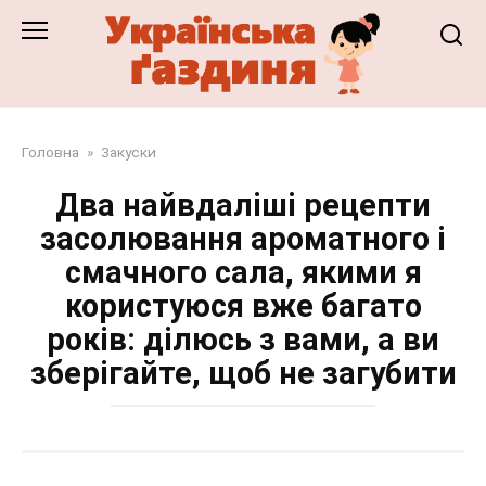
Перейти
до
змісту
Головна
»
Закуски
Два найвдаліші рецепти
засолювання ароматного і
смачного сала, якими я
користуюся вже багато
років: ділюсь з вами, а ви
зберігайте, щоб не загубити