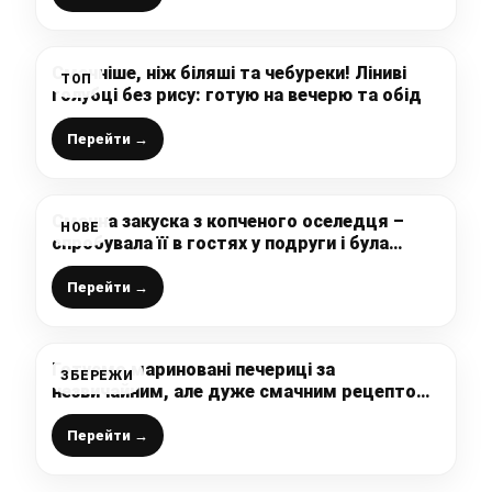
Смачніше, ніж біляші та чебуреки! Ліниві
ТОП
голубці без рису: готую на вечерю та обід
Перейти →
Смачна закуска з копченого оселедця –
НОВЕ
спробувала її в гостях у подруги і була
здивована
Перейти →
Готуємо мариновані печериці за
ЗБЕРЕЖИ
незвичайним, але дуже смачним рецептом:
спробувала і результат мене вразив,
пропоную і Вам – це дуже смачно
Перейти →