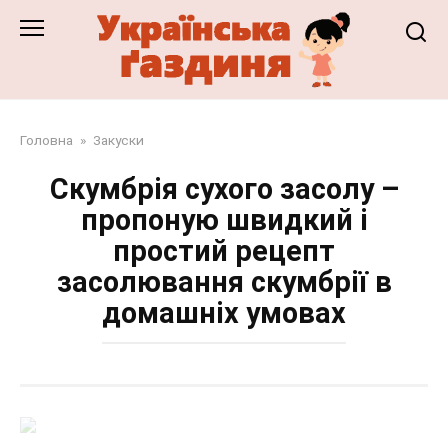
Перейти
до
змісту
Головна
»
Закуски
Скумбрія сухого засолу –
пропоную швидкий і
простий рецепт
засолювання скумбрії в
домашніх умовах