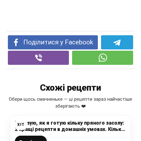
Поділитися у Facebook
Схожі рецепти
Обери щось смачненьке — ці рецепти зараз найчастіше
зберігають ❤️
Показую, як я готую кільку пряного засолу:
ХІТ
2 кращі рецепти в домашніх умовах. Кілька
пряного засолу по ДСТУ, як колись була у