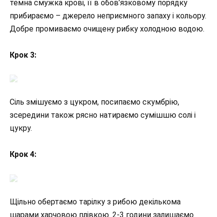
темна смужка крові, її в обов’язковому порядку
прибираємо – джерело неприємного запаху і кольору.
Добре промиваємо очищену рибку холодною водою.
Крок 3:
Сіль змішуємо з цукром, посипаємо скумбрію,
зсередини також рясно натираємо сумішшю солі і
цукру.
Крок 4:
Щільно обертаємо тарілку з рибою декількома
шарами харчовою плівкою. 2-3 години залишаємо