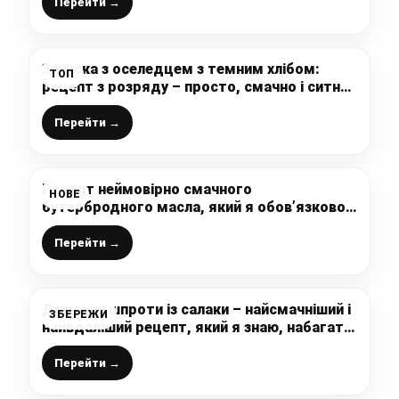
магазинах
Перейти →
Закуска з оселедцем з темним хлібом:
ТОП
рецепт з розряду – просто, смачно і ситно,
подаю до будь-якого столу
Перейти →
Рецепт неймовірно смачного
НОВЕ
бутербродного масла, який я обов’язково
роблю на святковий стіл: дуже смачне,
красиве і всі гості у захваті
Перейти →
Домашні шпроти із салаки – найсмачніший і
ЗБЕРЕЖИ
найвдаліший рецепт, який я знаю, набагато
смачніше магазинних
Перейти →