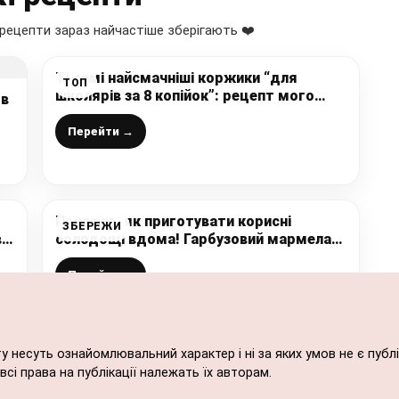
рецепти зараз найчастіше зберігають ❤️
Ті самі найсмачніші коржики “для
ТОП
школярів за 8 копійок”: рецепт мого
 в
щасливого дитинства, дуже смачні,
ніжні і прості в приготуванні
Перейти →
Показую, як приготувати корисні
ЗБЕРЕЖИ
в
солодощі вдома! Гарбузовий мармелад
– його обожнюють навіть діти, які
гарбуз не їдять взагалі!
Перейти →
ту несуть ознайомлювальний характер і ні за яких умов не є пу
сі права на публікації належать їх авторам.