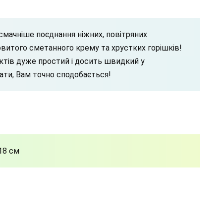
мачніше поєднання ніжних, повітряних
овитого сметанного крему та хрустких горішків!
уктів дуже простий і досить швидкий у
ати, Вам точно сподобається!
 18 см