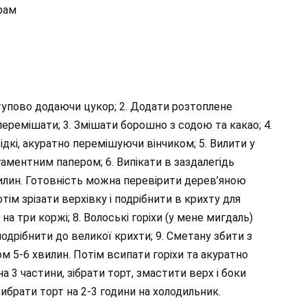
грам
ступово додаючи цукор; 2. Додати розтоплене
перемішати; 3. Змішати борошно з содою та какао; 4.
 рідкі, акуратно перемішуючи вінчиком; 5. Вилити у
аментним папером; 6. Випікати в заздалегідь
хвилин. Готовність можна перевірити дерев’яною
тім зрізати верхівку і подрібнити в крихту для
на три коржі; 8. Волоські горіхи (у мене мигдаль)
подрібнити до великої крихти; 9. Сметану збити з
 5-6 хвилин. Потім всипати горіхи та акуратно
а 3 частини, зібрати торт, змастити верх і боки
ибрати торт на 2-3 години на холодильник.