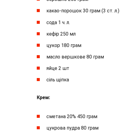
какао-порошок 30 грам (3 ст. л.)
сода 1 ч. л.
кефір 250 мл
цукор 180 грам
масло вершкове 80 грам
яйце 2 шт
сіль щіпка
Крем:
сметана 20% 450 грам
цукрова пудра 80 грам