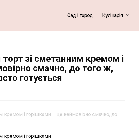
Сад і город
Кулінарія
торт зі сметанним кремом і
овірно смачно, до того ж,
осто готується
м кремом і горішками