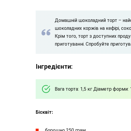
Домашній шоколадний торт – найс
шоколадних коржів на кефірі, сок
Крім того, торт з доступних прод
приготуванні. Спробуйте приготув
Інгредієнти:
Вага торта: 1,5 кг Діаметр форми:
Бісквіт:
борошно 250 грам