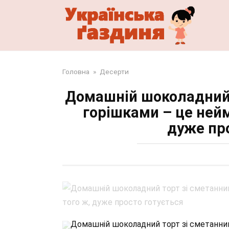
Перейти
до
змісту
Головна
»
Десерти
Домашній шоколадний 
горішками – це нейм
дуже пр
Домашній шоколадний торт зі сметанни