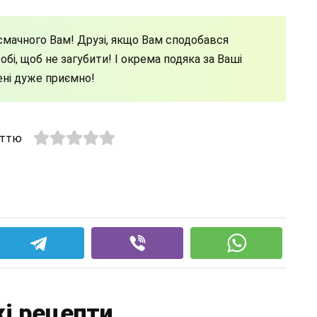
мачного Вам! Друзі, якщо Вам сподобався
бі, щоб не загубити! І окрема подяка за Ваші
ені дуже приємно!
аттю
і рецепти