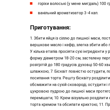
горіхи волоські (у мене мигдаль) 100 
ванільний ароматизатор 3-4 кап.
Приготування:
1. Збити яйця із сіллю до пишної маси, по
вершкове масло і кефір, злегка збити або 
У кілька етапів просіяти сухі інгредієнти у
форму діаметром 18-20 см, застелену перг
розігрітій до 180 градусів духовці 50-60 
шпажкою; 7. Бісквіт повністю остудити, по
посипання торта. Решту бісквіту розділити 
обсмажити на сухій сковороді, остудити і 
цукровою пудрою до пишної маси протягом
перемішати; 10. Крем візуально розділити н
торта кремом та обсипати крихтою; 11. Пр