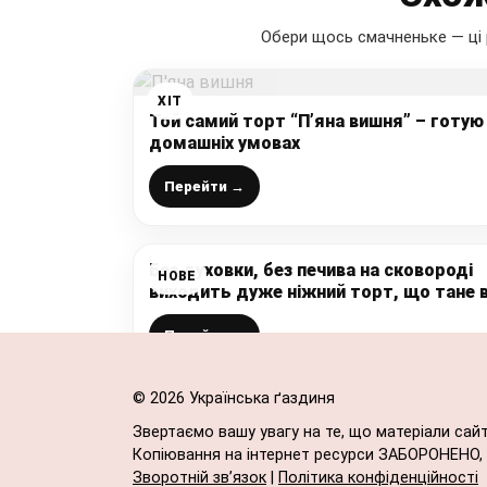
Обери щось смачненьке — ці 
ХІТ
Той самий торт “П’яна вишня” – готую
домашніх умовах
Перейти →
Без духовки, без печива на сковороді
НОВЕ
виходить дуже ніжний торт, що тане 
роті – неймовірно смачний, а рецепт
простий
Перейти →
© 2026 Українська ґаздиня
Звертаємо вашу увагу на те, що матеріали сай
Копіювання на інтернет ресурси ЗАБОРОНЕНО, в
Зворотній зв’язок
|
Політика конфіденційності