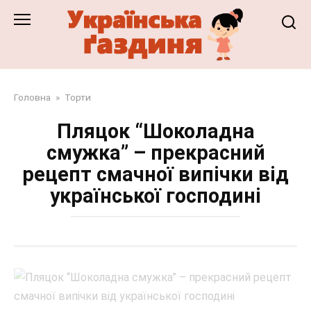
Перейти
до
змісту
Головна
»
Торти
Пляцок “Шоколадна
смужка” – прекрасний
рецепт смачної випічки від
української господині