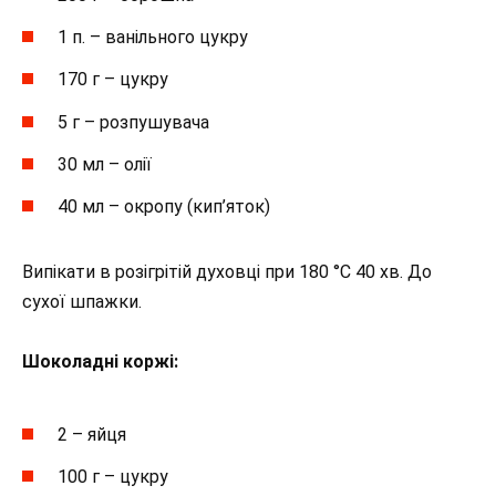
1 п. – ванільного цукру
170 г – цукру
5 г – розпушувача
30 мл – олії
40 мл – окропу (кип’яток)
Випікати в розігрітій духовці при 180 °C 40 хв. До
сухої шпажки.
Шоколадні коржі:
2 – яйця
100 г – цукру