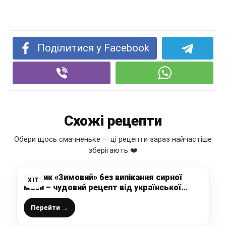
Поділитися у Facebook
Схожі рецепти
Обери щось смачненьке — ці рецепти зараз найчастіше
зберігають ❤️
Сирник «Зимовий» без випікання сирної
ХІТ
маси – чудовий рецепт від української
господині
Перейти →