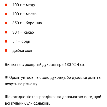
100 г – меду
100 г – масла
350 г – борошна
30 г – какао
5 г – соди
дрібка солі
Випікати в розігрітій духовці при 180 °C 4 хв.
!!! Орієнтуйтесь на свою духовку, бо духовки різні та
печуть по різному
Шоколадне тісто я розділяла за допомогою ваги, щоб
всі кульки були однакові.