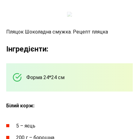
Пляцок Шоколадна смужка. Рецепт пляцка
Інгредієнти:
Форма 24*24 см
Білий корж:
5 – яєць
200 г – борошна