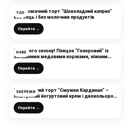
Дуже смачний торт “Шоколадний каприз”
ТОП
без яєць і без молочних продуктів
Перейти →
ХІТ цього сезону! Пляцок “Гоноровий” із
НОВЕ
запашними медовими коржами, ніжним
сирником та вишнями – це справжня
насолода! Пекла за перевіреним рецептом!
Перейти →
Неймовірний торт “Смужки Кардинал” –
ЗБЕРЕЖИ
повітряний йогуртовий крем і двокольорові
ніжні коржі, які ідеально доповнюються
цікавим ягідним смаком
Перейти →