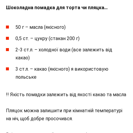
Шоколадна помадка для торта чи пляцка…
50 г – масла (якісного)
0,5 ст. – цукру (стакан 200 г)
2-3 ст.л. – холодної води (все залежить від
какао)
3 ст.л. – какао (якісного) я використовую
польське
!! Якість помадки залежить від якості какао та масла
Пляцок можна залишити при кімнатній температурі
на ніч, щоб добре просочився.