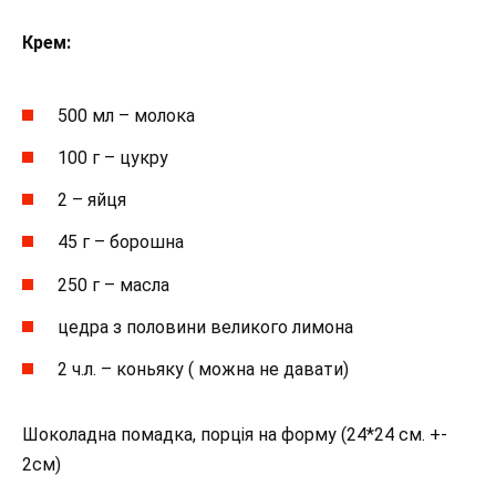
Крем:
500 мл – молока
100 г – цукру
2 – яйця
45 г – борошна
250 г – масла
цедра з половини великого лимона
2 ч.л. – коньяку ( можна не давати)
Шоколадна помадка, порція на форму (24*24 см. +-
2см)