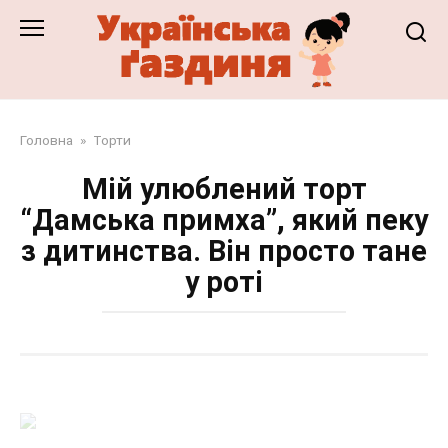
Перейти
до
змісту
Головна
»
Торти
Мій улюблений торт
“Дамська примха”, який пеку
з дитинства. Він просто тане
у роті