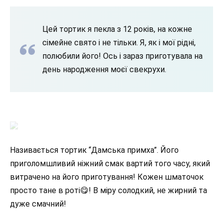
Цей тортик я пекла з 12 років, на кожне
сімейне свято і не тільки. Я, як і мої рідні,
полюбили його! Ось і зараз приготувала на
день народження моєї свекрухи.
Називається тортик “Дамська примха”. Його
приголомшливий ніжний смак вартий того часу, який
витрачено на його приготування! Кожен шматочок
просто тане в роті😋! В міру солодкий, не жирний та
дуже смачний!