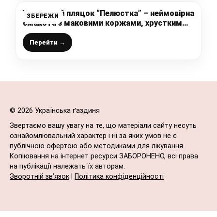
Улюблений пляцок “Пелюстка” – неймовірна
ЗБЕРЕЖИ
смакота з маковими коржами, хрустким
кокосовим безе і карамельним кремом
Перейти →
© 2026 Українська ґаздиня
Звертаємо вашу увагу на те, що матеріали сайту несуть
ознайомлювальний характер і ні за яких умов не є
публічною офертою або методиками для лікування.
Копіювання на інтернет ресурси ЗАБОРОНЕНО, всі права
на публікації належать їх авторам.
Зворотній зв’язок
|
Політика конфіденційності