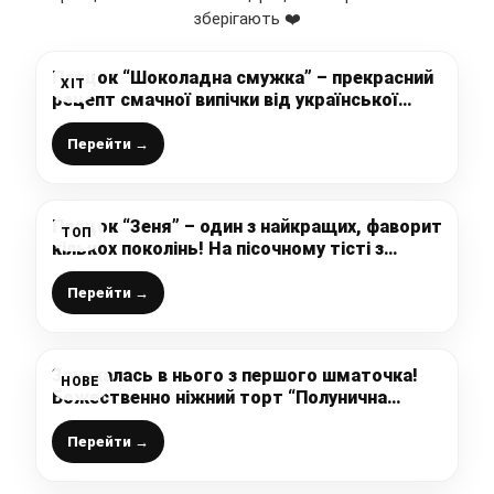
зберігають ❤️
Пляцок “Шоколадна смужка” – прекрасний
ХІТ
рецепт смачної випічки від української
господині
Перейти →
Пляцок “Зеня” – один з найкращих, фаворит
ТОП
кількох поколінь! На пісочному тісті з
горіхами, безе і кремом зі згущеним
молоком
Перейти →
Закохалась в нього з першого шматочка!
НОВЕ
Божественно ніжний торт “Полунична
грядка” – відкритий бісквітний тортик з
легким вершково-маковим кремом та
Перейти →
полуницею – неймовірна смакота