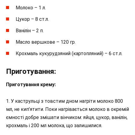
Молоко – 1 л.
Цукор – 8 ст.л.
Ванілін – 2 п.
Масло вершкове – 120 гр.
Крохмаль кукурудзяний (картопляний) – 6 ст.л
.
Приготування:
Приготування крему:
1. У каструльці з товстим дном нагріти молоко 800
мл, не кип’ятити. Поки нагрівається молоко в окремій
ємності добре змішати вінчиком: яйця, цукор, ванілін,
крохмаль і 200 мл молока, що залишилися.