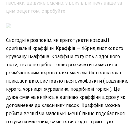
Сьогодні я розповім, як приготувати красиві і
оригінальні краффіни.
Краффін
— гібрид листкового
круасану і маффіна. Краффіни готують з здобного
тіста, тісто потрібно тонко розкачати і змастити
розм’якшеним вершковим маслом. Як прошарок і
прикраси використовуються сухофрукти ( родзинки,
курага, чорниця, журавлина, подрібнені горіхи ). Це
дуже смачна випічка, я випікаю краффіни щороку як
доповнення до класичних пасок. Краффіни можна
робити великі чи маленькі, мені більше подобається
готувати маленькі, саме їх сьогодні і приготую.