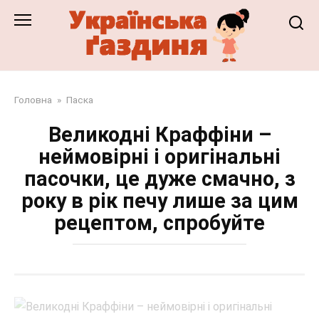
Перейти
до
змісту
Головна
»
Паска
Великодні Краффіни –
неймовірні і оригінальні
пасочки, це дуже смачно, з
року в рік печу лише за цим
рецептом, спробуйте