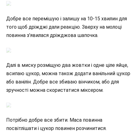
Добре все перемішую і залишу на 10-15 хвилин для
того щоб дріжджі дали реакцію. Зверху на молоці
повинна з’явилася дріжджова шапочка.
Далі в миску розміщую два жовтки і одне ціле яйце,
всипаю цукор, можна також додати ванільний цукор
або ванілін. Добре все збиваю вінчиком, або для
зручності можна скористатися міксером.
Потрібно добре все збити. Маса повинна
посвітлішати і цукор повинен розчинитися.