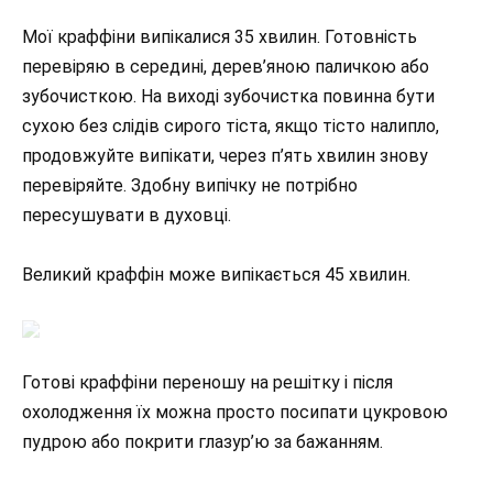
Мої краффіни випікалися 35 хвилин. Готовність
перевіряю в середині, дерев’яною паличкою або
зубочисткою. На виході зубочистка повинна бути
сухою без слідів сирого тіста, якщо тісто налипло,
продовжуйте випікати, через п’ять хвилин знову
перевіряйте. Здобну випічку не потрібно
пересушувати в духовці.
Великий краффін може випікається 45 хвилин.
Готові краффіни переношу на решітку і після
охолодження їх можна просто посипати цукровою
пудрою або покрити глазур’ю за бажанням.