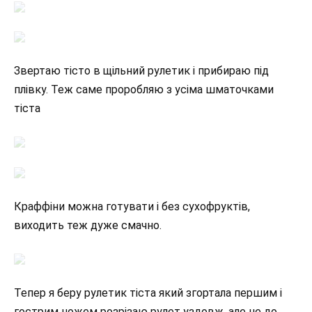
Звертаю тісто в щільний рулетик і прибираю під
плівку. Теж саме проробляю з усіма шматочками
тіста
Краффіни можна готувати і без сухофруктів,
виходить теж дуже смачно.
Тепер я беру рулетик тіста який згортала першим і
гострим ножем розрізаю рулет уздовж, але не до