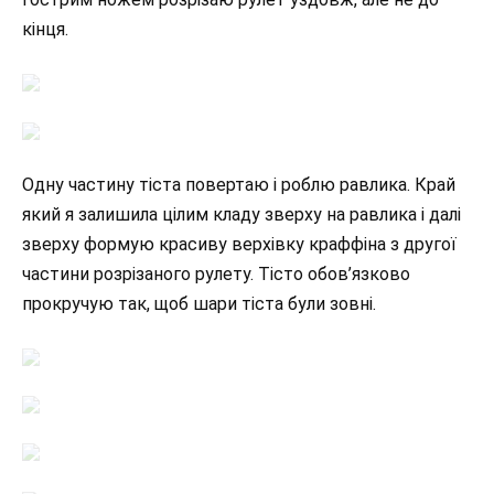
кінця.
Одну частину тіста повертаю і роблю равлика. Край
який я залишила цілим кладу зверху на равлика і далі
зверху формую красиву верхівку краффіна з другої
частини розрізаного рулету. Тісто обов’язково
прокручую так, щоб шари тіста були зовні.