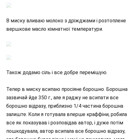
В миску вливаю молоко з дріжджами і розтоплене
вершкове масло кімнатної температури.
Також додамо сіль і все добре перемішую.
Тепер в миску всипаю просіяне борошно. Борошна
зазвичай йде 350 г., але я раджу не всипати все
борошно відразу, приблизно 1/4 частина борошна
залиште. Коли я готувала вперше краффіни, робила
все як показував і розповідав автор, і дуже потім
пошкодувала, автор всипала все борошно відразу,