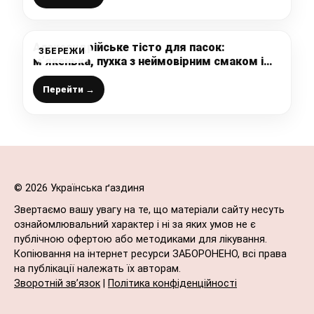
Александрійське тісто для пасок:
ЗБЕРЕЖИ
м’якенька, пухка з неймовірним смаком і
ароматом (традиційний рецепт, за яким
готую з року в рік)
Перейти →
© 2026 Українська ґаздиня
Звертаємо вашу увагу на те, що матеріали сайту несуть
ознайомлювальний характер і ні за яких умов не є
публічною офертою або методиками для лікування.
Копіювання на інтернет ресурси ЗАБОРОНЕНО, всі права
на публікації належать їх авторам.
Зворотній зв’язок
|
Політика конфіденційності