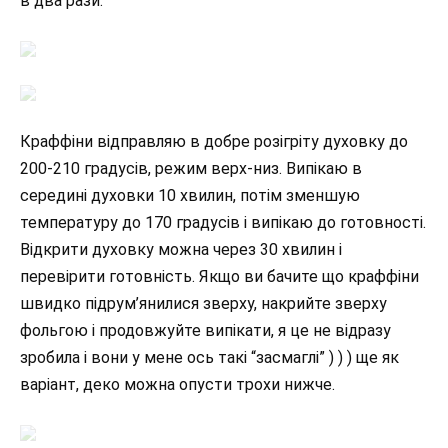
в два рази.
Краффіни відправляю в добре розігріту духовку до
200-210 градусів, режим верх-низ. Випікаю в
середині духовки 10 хвилин, потім зменшую
температуру до 170 градусів і випікаю до готовності.
Відкрити духовку можна через 30 хвилин і
перевірити готовність. Якщо ви бачите що краффіни
швидко підрум’янилися зверху, накрийте зверху
фольгою і продовжуйте випікати, я це не відразу
зробила і вони у мене ось такі “засмаглі” ) ) ) ще як
варіант, деко можна опусти трохи нижче.