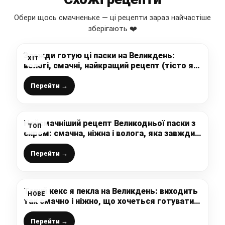
Обери щось смачненьке — ці рецепти зараз найчастіше
зберігають ❤️
Завжди готую ці паски на Великдень:
ХІТ
вологі, смачні, найкращий рецепт (тісто як
пух, м’яке і пишне, але без дріжджів)
Перейти →
Найсмачніший рецепт Великодньої паски з
ТОП
сиром: смачна, ніжна і волога, яка завжди
виходить і в усіх – зберігайте рецепт!
Перейти →
Такий кекс я пекла на Великдень: виходить
НОВЕ
так смачно і ніжно, що хочеться готувати
не тільки у свята (а все дуже просто)
Перейти →