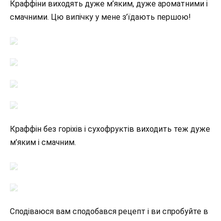
Краффіни виходять дуже м’яким, дуже ароматними і
смачними. Цю випічку у мене з’їдають першою!
Краффін без горіхів і сухофруктів виходить теж дуже
м’яким і смачним.
Сподіваюся вам сподобався рецепт і ви спробуйте в