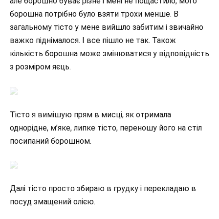
але борошно буває різне і мені не пощастило, мого
борошна потрібно було взяти трохи менше. В
загальному тісто у мене вийшло забитим і звичайно
важко піднімалося. І все пішло не так. Також
кількість борошна може змінюватися у відповідність
з розміром яєць.
Тісто я вимішую прям в мисці, як отримала
однорідне, м’яке, липке тісто, переношу його на стіл
посипаний борошном.
Далі тісто просто збираю в грудку і перекладаю в
посуд змащений олією.