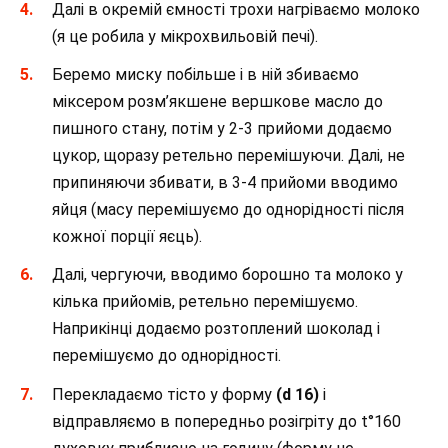
Далі в окремій ємності трохи нагріваємо молоко
(я це робила у мікрохвильовій печі).
Беремо миску побільше і в ній збиваємо
міксером розм’якшене вершкове масло до
пишного стану, потім у 2-3 прийоми додаємо
цукор, щоразу ретельно перемішуючи. Далі, не
припиняючи збивати, в 3-4 прийоми вводимо
яйця (масу перемішуємо до однорідності після
кожної порції яєць).
Далі, чергуючи, вводимо борошно та молоко у
кілька прийомів, ретельно перемішуємо.
Наприкінці додаємо розтоплений шоколад і
перемішуємо до однорідності.
Перекладаємо тісто у форму
(d 16)
і
відправляємо в попередньо розігріту до t°160