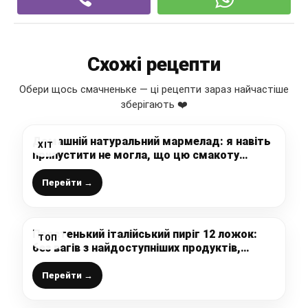
Схожі рецепти
Обери щось смачненьке — ці рецепти зараз найчастіше
зберігають ❤️
Домашній натуральний мармелад: я навіть
ХІТ
припустити не могла, що цю смакоту
можна приготувати самостійно і вийде так
смачно
Перейти →
Простенький італійський пиріг 12 ложок:
ТОП
без вагів з найдоступніших продуктів,
додавайте будь-яку начинку і отримай
новий смак
Перейти →