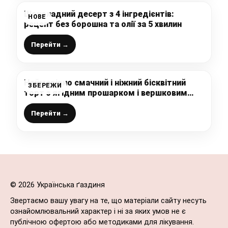
Шоколадний десерт з 4 інгредієнтів:
НОВЕ
рецепт без борошна та олії за 5 хвилин
Перейти →
Неймовірно смачний і ніжний бісквітний
ЗБЕРЕЖИ
торт з ягідним прошарком і вершковим
кремом – це так смачно, що неможливо
зупинитись
Перейти →
© 2026 Українська ґаздиня
Звертаємо вашу увагу на те, що матеріали сайту несуть
ознайомлювальний характер і ні за яких умов не є
публічною офертою або методиками для лікування.