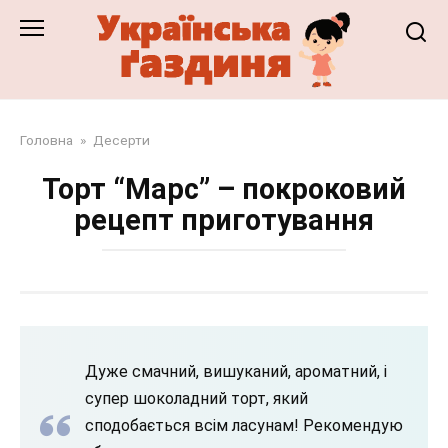
Перейти
до
змісту
Головна
»
Десерти
Торт “Марс” – покроковий
рецепт приготування
Дуже смачний, вишуканий, ароматний, і
супер шоколадний торт, який
сподобається всім ласунам! Рекомендую