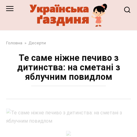
Перейти
до
змісту
Головна
»
Десерти
Те саме ніжне печиво з
дитинства: на сметані з
яблучним повидлом