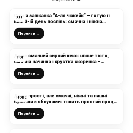
Сирна запіканка “А-ля чізкейк” – готую її
ХІТ
вже 3-ій день поспіль: смачна і ніжна
випічка для домашнього чаювання
Перейти →
Дуже смачний сирний кекс: ніжне тісто,
ТОП
смачна начинка і хрустка скоринка –
рецепт, який вам точно сподобається
Перейти →
Дуже прості, але смачні, ніжні та пишні
НОВЕ
булочки з яблуками: тішить простий процес
приготування та завжди вдале тісто
Перейти →