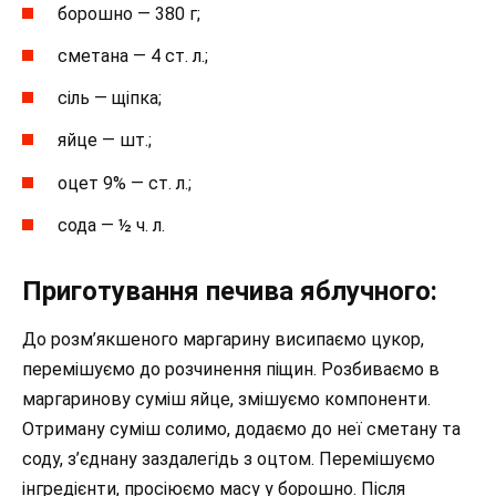
борошно — 380 г;
сметана — 4 ст. л.;
сіль — щіпка;
яйце — шт.;
оцет 9% — ст. л.;
сода — ½ ч. л.
Приготування печива яблучного:
До розм’якшеного маргарину висипаємо цукор,
перемішуємо до розчинення піщин. Розбиваємо в
маргаринову суміш яйце, змішуємо компоненти.
Отриману суміш солимо, додаємо до неї сметану та
соду, з’єднану заздалегідь з оцтом. Перемішуємо
інгредієнти, просіюємо масу у борошно. Після