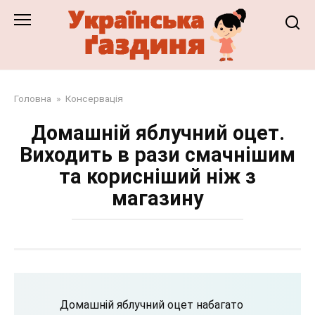
Перейти
до
змісту
Головна
»
Консервація
Домашній яблучний оцет.
Виходить в рази смачнішим
та корисніший ніж з
магазину
Домашній яблучний оцет набагато