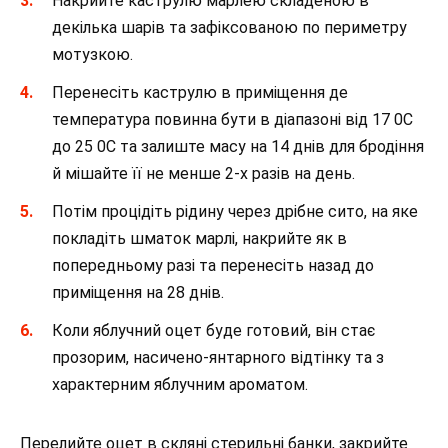
Накрийте каструлю марлею складеною в
декілька шарів та зафіксованою по периметру
мотузкою.
Перенесіть каструлю в приміщення де
температура повинна бути в діапазоні від 17 0С
до 25 0С та залиште масу на 14 днів для бродіння
й мішайте її не менше 2-х разів на день.
Потім процідіть рідину через дрібне сито, на яке
покладіть шматок марлі, накрийте як в
попередньому разі та перенесіть назад до
приміщення на 28 днів.
Коли яблучний оцет буде готовий, він стає
прозорим, насичено-янтарного відтінку та з
характерним яблучним ароматом.
Перелийте оцет в скляні стерильні банки, закрийте