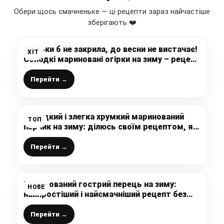
Обери щось смачненьке — ці рецепти зараз найчастіше
зберігають ❤️
Скільки б не закрила, до весни не вистачає!
ХІТ
Солодкі мариновані огірки на зиму – рецепт
на 1 л банку
Перейти →
Солодкий і злегка хрумкий маринований
ТОП
перчик на зиму: ділюсь своїм рецептом, як
смачно законсервувати перець “Ратунда”,
щоб взимку насолодитись смаком літа
Перейти →
Маринований гострий перець на зиму:
НОВЕ
найпростіший і найсмачніший рецепт без
варіння та стерилізації
Перейти →