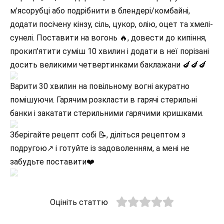
м’ясорубці або подрібнити в блендері/комбайні,
додати посічену кінзу, сіль, цукор, олію, оцет та хмелі-
сунелі. Поставити на вогонь 🔥, довести до кипіння,
прокип’ятити суміш 10 хвилин і додати в неї порізані
досить великими четвертинками баклажани 🍆🍆🍆
Варити 30 хвилин на повільному вогні акуратно
помішуючи. Гарячим розкласти в гарячі стерильні
банки і закатати стерильними гарячими кришками.
Зберігайте рецепт собі 📝, діліться рецептом з
подругою↗️ і готуйте із задоволенням, а мені не
забудьте поставити❤️
Оцініть статтю