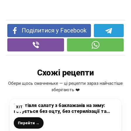
Поділитися у Facebook
Схожі рецепти
Обери щось смачненьке — ці рецепти зараз найчастіше
зберігають ❤️
Заготівля салату з баклажанів на зиму:
ХІТ
готується без оцту, без стерилізації та
дуже просто
Перейти →