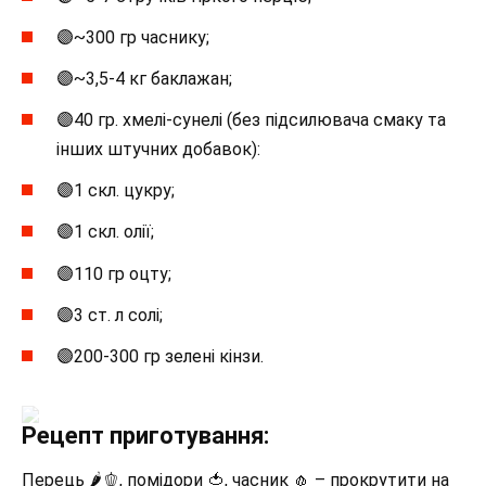
🟣~300 гр часнику;
🟣~3,5-4 кг баклажан;
🟣40 гр. хмелі-сунелі (без підсилювача смаку та
інших штучних добавок):
🟣1 скл. цукру;
🟣1 скл. олії;
🟣110 гр оцту;
🟣3 ст. л солі;
🟣200-300 гр зелені кінзи.
Рецепт приготування:
Перець 🌶🫑, помідори 🍅, часник 🧄 – прокрутити на