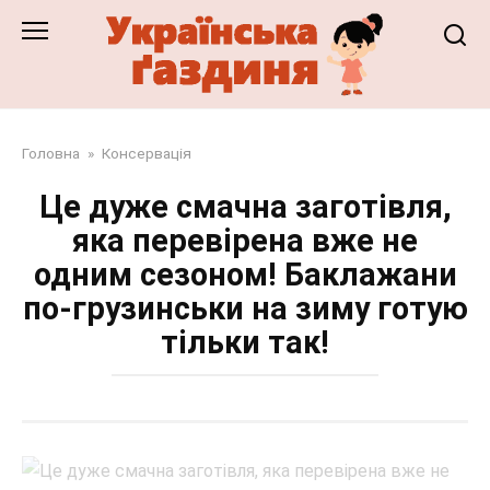
Перейти
до
змісту
Головна
»
Консервація
Це дуже смачна заготівля,
яка перевірена вже не
одним сезоном! Баклажани
по-грузинськи на зиму готую
тільки так!