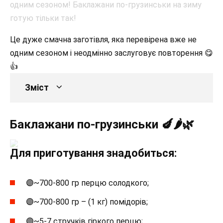
Це дуже смачна заготівля, яка перевірена вже не
одним сезоном і неодмінно заслуговує повторення 😋
👍
Зміст
Баклажани по-грузинськи 🍆🌶🌿
Для приготування знадобиться:
🟣~700-800 гр перцю солодкого;
🟣~700-800 гр – (1 кг) помідорів;
🟣~5-7 стручків гіркого перцю;