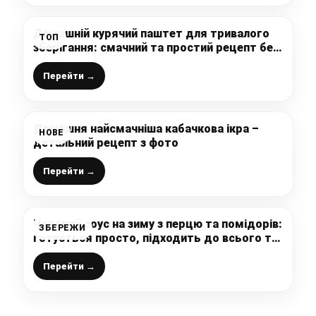
Домашній курячий паштет для тривалого
ТОП
зберігання: смачний та простий рецепт без
автоклаву
Перейти →
Домашня найсмачніша кабачкова ікра –
НОВЕ
детальний рецепт з фото
Перейти →
Чудовий соус на зиму з перцю та помідорів:
ЗБЕРЕЖИ
готується просто, підходить до всього та
зберігається без холодильника
Перейти →