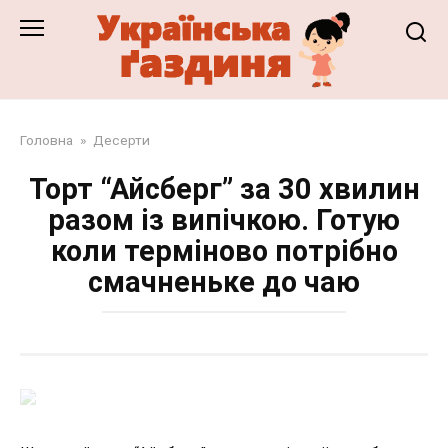
Перейти
до
змісту
Головна
»
Десерти
Торт “Айсберг” за 30 хвилин
разом із випічкою. Готую
коли терміново потрібно
смачненьке до чаю