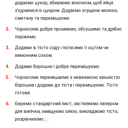
додаємо цукор, збиваємо віночком, щоб яйця
з’єдналися із цукром. Додаємо згущене молоко,
сметану та перемішуємо.
Чорнослив добре промиємо, обсушимо та дрібно
поріжемо.
Додамо в тісто соду і погасимо її оцтом чи
лимонним соком.
Додамо борошно і добре перемішуємо.
Чорнослив перемішаємо з невеликою кількістю
борошна і додамо до тіста і перемішуємо. Тісто
готове.
Беремо стандартний лист, застеляємо папером
для випічки, змащуємо олією, викладаємо тісто,
розрівнюємо.