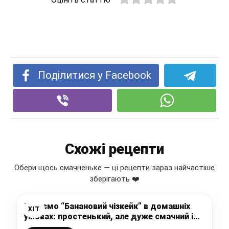
Поділитися у Facebook
Схожі рецепти
Обери щось смачненьке — ці рецепти зараз найчастіше
зберігають ❤️
Готуємо “Банановий чізкейк” в домашніх
ХІТ
умовах: простенький, але дуже смачний і
красивий десерт, який сподобається всім