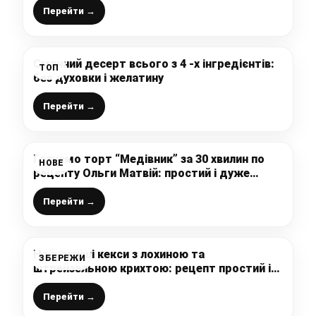
Перейти →
Смачний десерт всього з 4 -х інгредієнтів:
ТОП
без духовки і желатину
Перейти →
Готуємо торт “Медівник” за 30 хвилин по
НОВЕ
рецепту Ольги Матвій: простий і дуже
смачний рецепт, без зайвих проблем
Перейти →
Найніжніші кекси з лохиною та
ЗБЕРЕЖИ
штрейзельною крихтою: рецепт простий і
не займе багато часу, а результат вас
потішить
Перейти →