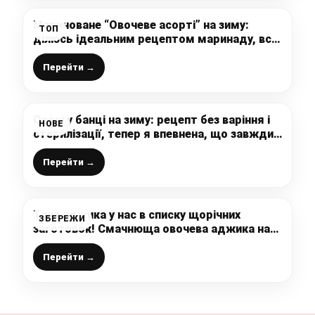
Мариноване “Овочеве асорті” на зиму:
ТОП
ділюсь ідеальним рецептом маринаду, всі
овочі ціленькі, а розсіл випиваємо без
залишку
Перейти →
Овочі у банці на зиму: рецепт без варіння і
НОВЕ
стерилізації, тепер я впевнена, що завжди
маю чим заправити страви. Універсальна
сира заправка
Перейти →
Така аджика у нас в списку щорічних
ЗБЕРЕЖИ
заготовок! Смачнюща овочева аджика на
зиму – цей рецепт повинен бути у кожного!
Перейти →