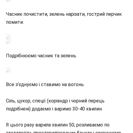
Часник почистити, зелень нарізати, гострий перчик
помити.
Подрібнюємо часник та зелень.
Все з’єднуємо і ставимо на вогонь.
Сіль, цукор, спеції (коріандр і чорний перець
подрібнені) додаємо і варимо 30-40 хвилин.
Я цього разу варила хвилин 50, розливаємо по
заздалегідь простерилізованих банках і закручуємо