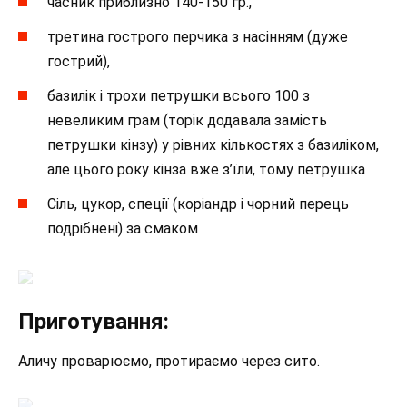
часник приблизно 140-150 гр.,
третина гострого перчика з насінням (дуже
гострий),
базилік і трохи петрушки всього 100 з
невеликим грам (торік додавала замість
петрушки кінзу) у рівних кількостях з базиліком,
але цього року кінза вже з’їли, тому петрушка
Сіль, цукор, спеції (коріандр і чорний перець
подрібнені) за смаком
Приготування:
Аличу проварюємо, протираємо через сито.