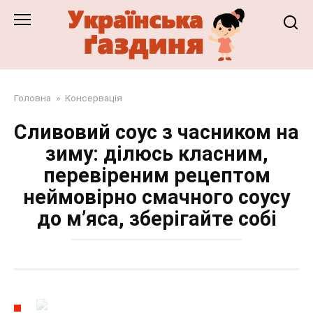
Перейти
до
змісту
Головна
»
Консервація
Сливовий соус з часником на
зиму: ділюсь класним,
перевіреним рецептом
неймовірно смачного соусу
до м’яса, зберігайте собі