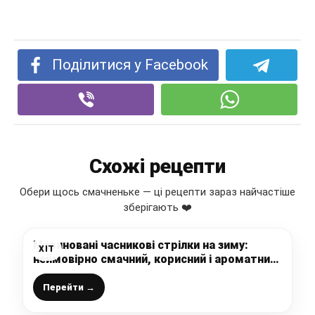
Поділитися у Facebook
Схожі рецепти
Обери щось смачненьке — ці рецепти зараз найчастіше
зберігають ❤️
Мариновані часникові стрілки на зиму:
ХІТ
неймовірно смачний, корисний і ароматний
рецепт заготівлі
Перейти →