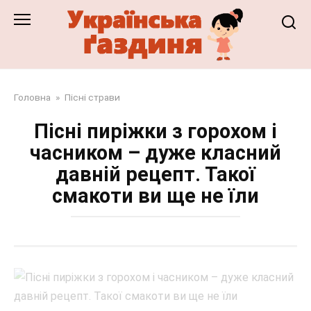
Перейти
до
змісту
Головна
»
Пісні страви
Пісні пиріжки з горохом і
часником – дуже класний
давній рецепт. Такої
смакоти ви ще не їли