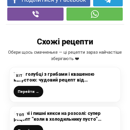
Схожі рецепти
Обери щось смачненьке — ці рецепти зараз найчастіше
зберігають ❤️
Пісні голубці з грибами і квашеною
ХІТ
капустою: чудовий рецепт від
закарпатської господині
Перейти →
Смачні і пишні кекси на розсолі: супер
ТОП
рецепт “коли в холодильнику пусто”
(можна в піст)