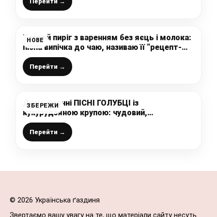
Перейти →
Тертий пиріг з варенням без яєць і молока:
НОВЕ
пісна випічка до чаю, називаю її “рецепт-
виручайка” і печу не лише в піст
Перейти →
Дуже смачні ПІСНІ ГОЛУБЦІ із
ЗБЕРЕЖИ
кукурудзяною крупою: чудовий,
перевірений рецепт від української
господині
Перейти →
© 2026 Українська ґаздиня
Звертаємо вашу увагу на те, що матеріали сайту несуть