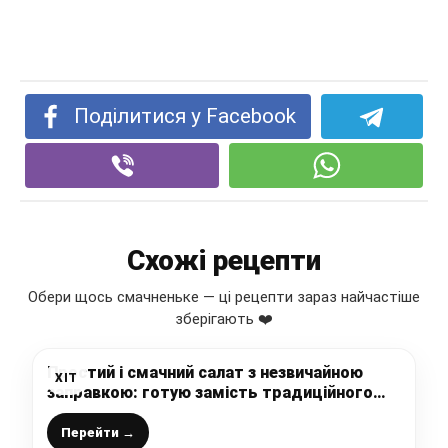
Поділитися у Facebook
Схожі рецепти
Обери щось смачненьке — ці рецепти зараз найчастіше
зберігають ❤️
Простий і смачний салат з незвичайною
ХІТ
заправкою: готую замість традиційного
олів’є (цікаве поєднання звичайних
інгредієнтів)
Перейти →