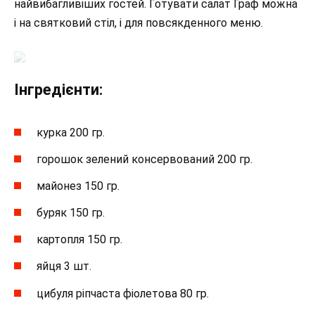
найвибагливіших гостей. Готувати салат Граф можна
і на святковий стіл, і для повсякденного меню.
Інгредієнти:
курка 200 гр.
горошок зелений консервований 200 гр.
майонез 150 гр.
буряк 150 гр.
картопля 150 гр.
яйця 3 шт.
цибуля ріпчаста фіолетова 80 гр.