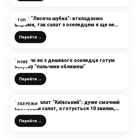
Салат “Лисяча шубка”: вткладаємо
ТОП
шарами, так салат з оселедцем я ще не
робила
Перейти →
Показую як з дешевого оселедця готую
НОВЕ
закуску “пальчики оближеш”
Перейти →
Готуємо салат “Київський”: дуже смачний
ЗБЕРЕЖИ
святковий салат, а готується 10 хвилин,
смачніше за олів’є
Перейти →