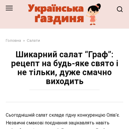
Перейти
до
змісту
Головна
»
Салати
Шикарний салат “Граф”:
рецепт на будь-яке свято і
не тільки, дуже смачно
виходить
Сьогоднішній салат складе гідну конкуренцію Олів’є.
Незвичні смакові поєднання зацікавлять навіть