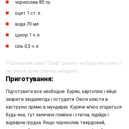
чорнослив 80 гр.
оцет 1 ст. л.
вода 70 мл
цукор 1 ч. л.
сіль 0,5 ч. л.
Приготування:
Підготувати все необхідне. Буряк, картоплю і яйця
зварити заздалегідь і остудити. Овочі класти в
каструлю прямо в мундирах. Куряче м’ясо згодиться
будь-яке, тут запечені гомілки і стегна, підійде і
відварна грудка. Якщо чорнослив твердовий,