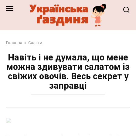
Перейти
до
змісту
Головна
»
Салати
Навіть і не думала, що мене
можна здивувати салатом із
свіжих овочів. Весь секрет у
заправці