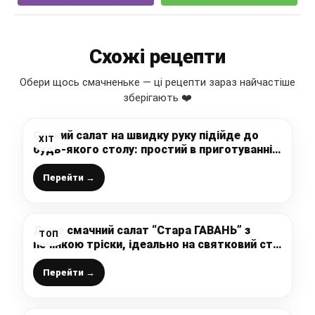
Схожі рецепти
Обери щось смачненьке — ці рецепти зараз найчастіше
зберігають ❤️
Ситний салат на швидку руку підійде до
ХІТ
будь-якого столу: простий в приготуванні,
але дуже смачний, зберігайте рецепт
Перейти →
Дуже смачний салат “Стара ГАВАНЬ” з
ТОП
печінкою тріски, ідеально на святковий стіл
і не тільки
Перейти →