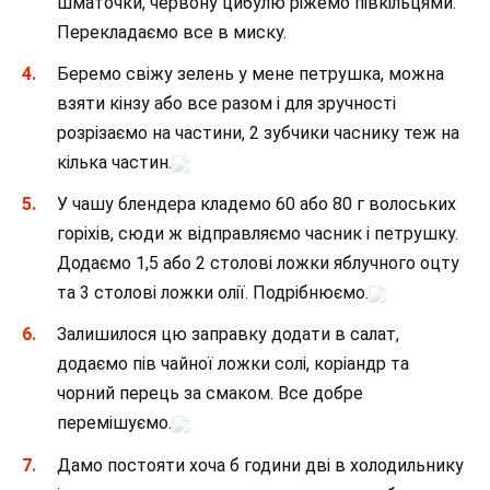
шматочки, червону цибулю ріжемо півкільцями.
Перекладаємо все в миску.
Беремо свіжу зелень у мене петрушка, можна
взяти кінзу або все разом і для зручності
розрізаємо на частини, 2 зубчики часнику теж на
кілька частин.
У чашу блендера кладемо 60 або 80 г волоських
горіхів, сюди ж відправляємо часник і петрушку.
Додаємо 1,5 або 2 столові ложки яблучного оцту
та 3 столові ложки олії. Подрібнюємо.
Залишилося цю заправку додати в салат,
додаємо пів чайної ложки солі, коріандр та
чорний перець за смаком. Все добре
перемішуємо.
Дамо постояти хоча б години дві в холодильнику