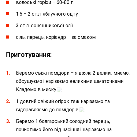
волоські горіхи – 60-80 г.
1,5 – 2 ст.л. яблучного оцту
3 ст.л. соняшникової олії
сіль, перець, коріандр – за смаком
Приготування:
Беремо свіжі помідори – я взяла 2 великі, миємо,
обсушуємо і нарізаємо великими шматочками.
Кладемо в миску.
1 довгий свіжий огірок теж нарізаємо та
відправляємо до помідорів.
Беремо 1 болгарський солодкий перець,
почистимо його від насіння і нарізаємо на