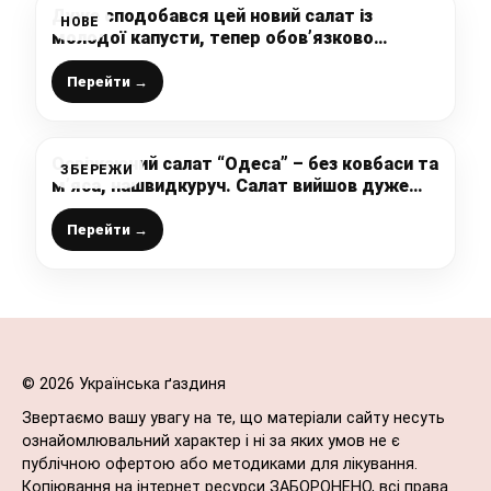
Дуже сподобався цей новий салат із
НОВЕ
молодої капусти, тепер обов’язково
будемо частіше його готувати
Перейти →
Освіжаючий салат “Одеса” – без ковбаси та
ЗБЕРЕЖИ
м’яса, нашвидкуруч. Салат вийшов дуже
ситним та смачним
Перейти →
© 2026 Українська ґаздиня
Звертаємо вашу увагу на те, що матеріали сайту несуть
ознайомлювальний характер і ні за яких умов не є
публічною офертою або методиками для лікування.
Копіювання на інтернет ресурси ЗАБОРОНЕНО, всі права