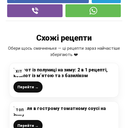
Схожі рецепти
Обери щось смачненьке — ці рецепти зараз найчастіше
зберігають ❤️
Компот із полуниці на зиму: 2 в 1 рецепті,
ХІТ
компот із м’ятою та з базиліком
Перейти →
Квасоля в гострому томатному соусі на
ТОП
зиму
Перейти →