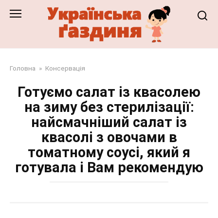
Перейти
до
змісту
Головна
»
Консервація
Готуємо салат із квасолею
на зиму без стерилізації:
найсмачніший салат із
квасолі з овочами в
томатному соусі, який я
готувала і Вам рекомендую