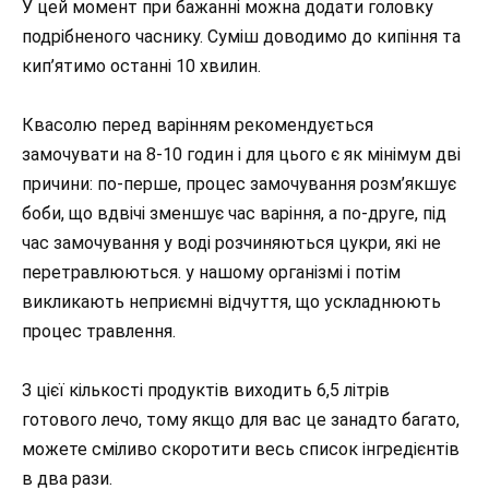
У цей момент при бажанні можна додати головку
подрібненого часнику. Суміш доводимо до кипіння та
кип’ятимо останні 10 хвилин.
Квасолю перед варінням рекомендується
замочувати на 8-10 годин і для цього є як мінімум дві
причини: по-перше, процес замочування розм’якшує
боби, що вдвічі зменшує час варіння, а по-друге, під
час замочування у воді розчиняються цукри, які не
перетравлюються. у нашому організмі і потім
викликають неприємні відчуття, що ускладнюють
процес травлення.
З цієї кількості продуктів виходить 6,5 літрів
готового лечо, тому якщо для вас це занадто багато,
можете сміливо скоротити весь список інгредієнтів
в два рази.