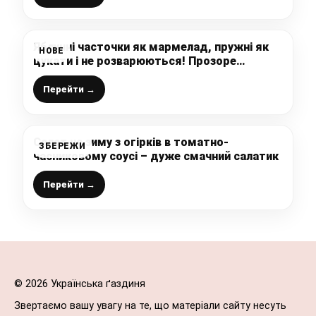
Яблучні часточки як мармелад, пружні як
НОВЕ
цукати і не розварюються! Прозоре
варення із яблук на зиму! Скільки не роби
завжди мало!
Перейти →
Салат на зиму з огірків в томатно-
ЗБЕРЕЖИ
часниковому соусі – дуже смачний салатик
Перейти →
© 2026 Українська ґаздиня
Звертаємо вашу увагу на те, що матеріали сайту несуть