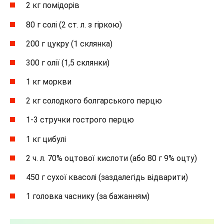
2 кг помідорів
80 г солі (2 ст. л. з гіркою)
200 г цукру (1 склянка)
300 г олії (1,5 склянки)
1 кг моркви
2 кг солодкого болгарського перцю
1-3 стручки гострого перцю
1 кг цибулі
2 ч. л. 70% оцтової кислоти (або 80 г 9% оцту)
450 г сухої квасолі (заздалегідь відварити)
1 головка часнику (за бажанням)