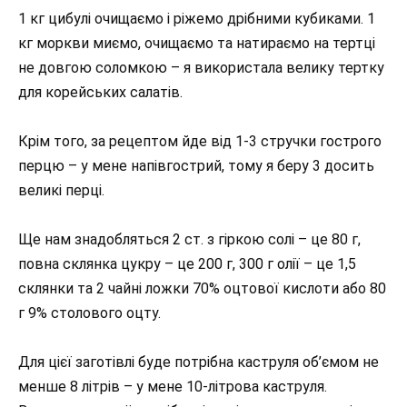
1 кг цибулі очищаємо і ріжемо дрібними кубиками. 1
кг моркви миємо, очищаємо та натираємо на тертці
не довгою соломкою – я використала велику тертку
для корейських салатів.
Крім того, за рецептом йде від 1-3 стручки гострого
перцю – у мене напівгострий, тому я беру 3 досить
великі перці.
Ще нам знадобляться 2 ст. з гіркою солі – це 80 г,
повна склянка цукру – це 200 г, 300 г олії – це 1,5
склянки та 2 чайні ложки 70% оцтової кислоти або 80
г 9% столового оцту.
Для цієї заготівлі буде потрібна каструля об’ємом не
менше 8 літрів – у мене 10-літрова каструля.