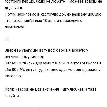
гострого перцю, якщо не любите – можете зовсім не
додавати.
Потім, засипаємо в каструлю дрібно нарізану цибулю
і так само кип’ятимо 10 хвилин, періодично
помішуючи.
Зверніть увагу, що вагу всіх овочів я вказую у
неочищеному вигляді.
Через 10 хвилин додаємо 2 ч. л. 70% оцтової кислоти
або 80 г 9% оцту і туди ж викладаємо всю відварену
квасолю.
Колір квасолі не має значення – яку любите, з тієї і
готуйте.