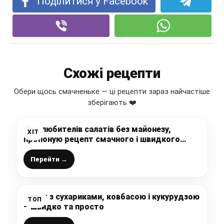
Поділитися у Facebook
Схожі рецепти
Обери щось смачненьке — ці рецепти зараз найчастіше
зберігають ❤️
Для любителів салатів без майонезу,
ХІТ
пропоную рецепт смачного і швидкого
салату “НЯМ НЯМ”
Перейти →
Салат з сухариками, ковбасою і кукурудзою
ТОП
– швидко та просто