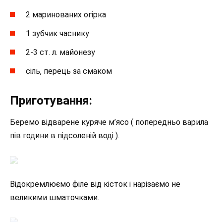
2 маринованих огірка
1 зубчик часнику
2-3 ст. л. майонезу
сіль, перець за смаком
Приготування:
Беремо відварене куряче м’ясо ( попередньо варила
пів години в підсоленій воді ).
Відокремлюємо філе від кісток і нарізаємо не
великими шматочками.