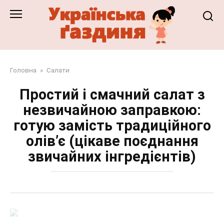
Перейти
до
змісту
Головна
»
Салати
Простий і смачний салат з
незвичайною заправкою:
готую замість традиційного
олів’є (цікаве поєднання
звичайних інгредієнтів)