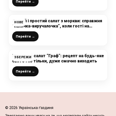
Перейти →
Легкий і простий салат з моркви: справжня
НОВЕ
“паличка-виручалочка”, коли гості на
порозі, або хочеться смачного і швидкого
салату
Перейти →
Шикарний салат “Граф”: рецепт на будь-яке
ЗБЕРЕЖИ
свято і не тільки, дуже смачно виходить
Перейти →
© 2026 Українська ґаздиня
Звертаємо вашу увагу на те, що матеріали сайту несуть