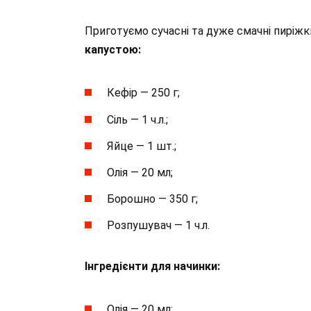
Приготуємо сучасні та дуже смачні пиріжк
капустою:
Кефір — 250 г;
Сіль — 1 ч.л.;
Яйце — 1 шт.;
Олія — 20 мл;
Борошно — 350 г;
Розпушувач — 1 ч.л.
Інгредієнти для начинки:
Олія — 20 мл;