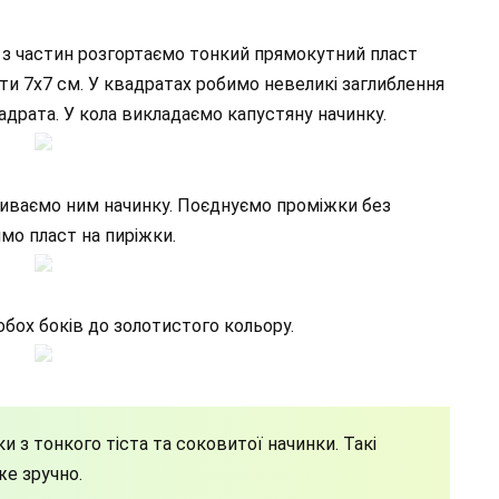
ну з частин розгортаємо тонкий прямокутний пласт
и 7х7 см. У квадратах робимо невеликі заглиблення
драта. У кола викладаємо капустяну начинку.
криваємо ним начинку. Поєднуємо проміжки без
мо пласт на пиріжки.
обох боків до золотистого кольору.
ки з тонкого тіста та соковитої начинки. Такі
же зручно.