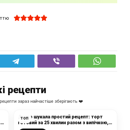
аттю
і рецепти
рецепти зараз найчастіше зберігають ❤️
Довго шукала простий рецепт: торт
ТОП
”
готовий за 25 хвилин разом з випічкою,
х
дивовижно смачний торт і при цьому