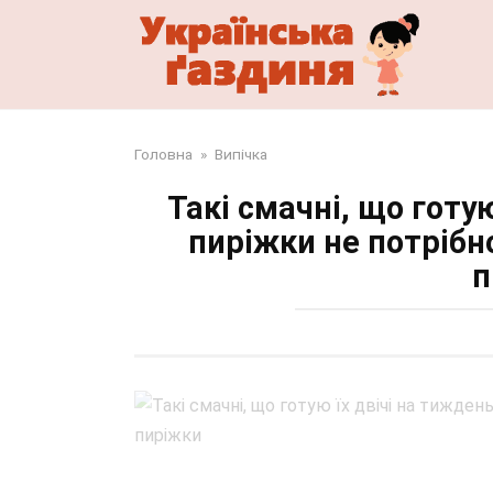
Перейти
до
змісту
Головна
»
Випічка
Такі смачні, що готую
пиріжки не потрібно
п