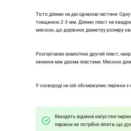
Тісто ділимо на дві однакові частини. Од
товщиною 2-3 мм. Ділимо пласт на квадрат
мискою, що дорівнює діаметру розміру ква
Розгортаємо аналогічно другий пласт, на
начинки між двома пластами. Мискою діли
У сковороді на олії обсмажуємо пиріжки з 
Виходять відмінні капустяні пиріж
пиріжки не потрібно ліпити, що ду