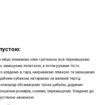
апустою:
о яйце, вливаємо олію і ретельно все перемішуємо.
 замішуємо лопаткою, а потім руками тісто.
то кладемо в тару, накриваємо плівкою та залишаємо
дрібним кубиком, натираємо на великій тертці
 сковороді обсмажуємо трохи цибулю, додаємо
меншення розмірів, солимо, перемішуємо. Кладемо до
пустяною начинкою.