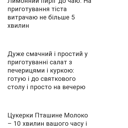
Лимонний пиріг до чаю. На
приготування тіста
витрачаю не більше 5
хвилин
Дуже смачний і простий у
приготуванні салат з
печерицями і куркою:
готую і до святкового
столу і просто на вечерю
Цукерки Пташине Молоко
– 10 хвилин вашого часу і