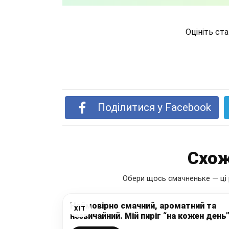
Оцініть ст
Поділитися у Facebook
Схож
Обери щось смачненьке — ці 
Неймовірно смачний, ароматний та
ХІТ
незвичайний. Мій пиріг “на кожен день
готується просто, швидко і без зайви