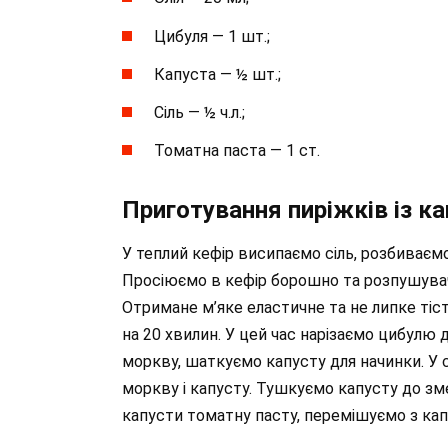
Цибуля — 1 шт.;
Капуста — ½ шт.;
Сіль — ½ ч.л.;
Томатна паста — 1 ст.
Приготування пиріжків із к
У теплий кефір висипаємо сіль, розбиваєм
Просіюємо в кефір борошно та розпушувач,
Отримане м’яке еластичне та не липке тіс
на 20 хвилин. У цей час нарізаємо цибулю 
моркву, шаткуємо капусту для начинки. У
моркву і капусту. Тушкуємо капусту до з
капусти томатну пасту, перемішуємо з ка