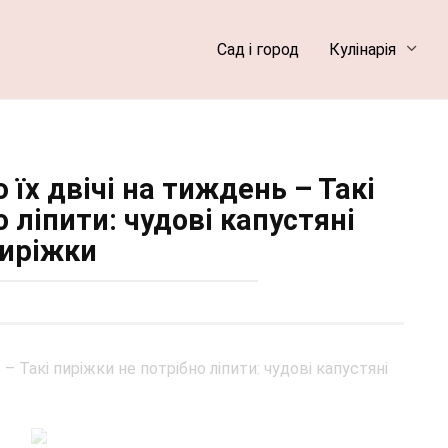
Сад і город
Кулінарія
 їх двічі на тиждень – Такі
 ліпити: чудові капустяні
иріжки