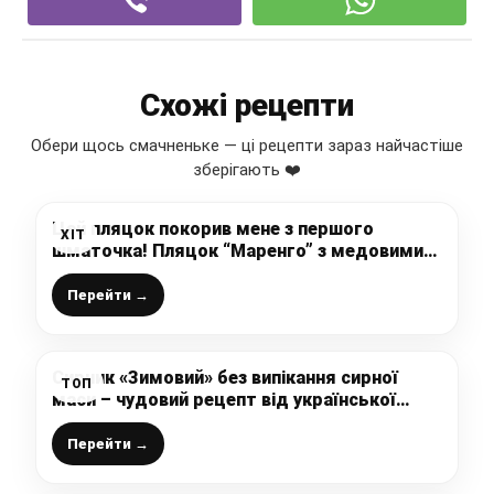
Схожі рецепти
Обери щось смачненьке — ці рецепти зараз найчастіше
зберігають ❤️
Цей пляцок покорив мене з першого
ХІТ
шматочка! Пляцок “Маренго” з медовими
коржами, хрустким безе і смачним
карамельним кремом!
Перейти →
Сирник «Зимовий» без випікання сирної
ТОП
маси – чудовий рецепт від української
господині
Перейти →