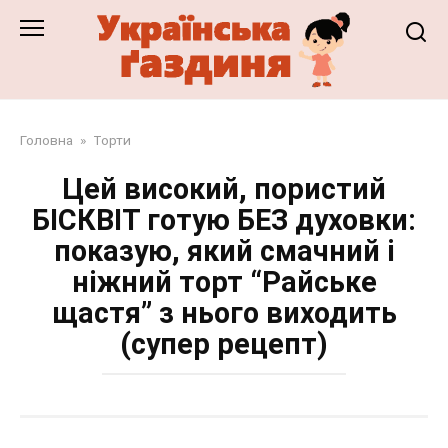
Перейти
до
змісту
Головна
»
Торти
Цей високий, пористий
БІСКВІТ готую БЕЗ духовки:
показую, який смачний і
ніжний торт “Райське
щастя” з нього виходить
(супер рецепт)