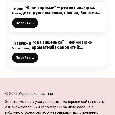
Торт “Жіночі примхи” – рецепт знахідка:
НОВЕ
виходить дуже смачний, ніжний, багатий
смаком, а готується “на швидку руку”
Перейти →
Торт “Медова вишенька” – неймовірно
ЗБЕРЕЖИ
смачний, ароматний і соковитий:
перевірений рецепт від української
господині
Перейти →
© 2026 Українська ґаздиня
Звертаємо вашу увагу на те, що матеріали сайту несуть
ознайомлювальний характер і ні за яких умов не є
публічною офертою або методиками для лікування.