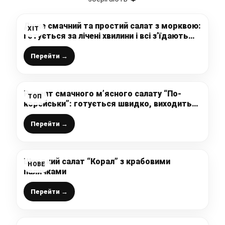
Дуже смачний та простий салат з морквою:
ХІТ
готується за лічені хвилини і всі з’їдають
його завжди першим
Перейти →
Рецепт смачного м’ясного салату “По-
ТОП
корейськи”: готується швидко, виходить
дуже ситним і поживним
Перейти →
Швидкий салат “Корал” з крабовими
НОВЕ
паличками
Перейти →