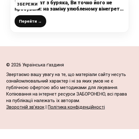
Новий салат з буряка, Ви точно його не
ЗБЕРЕЖИ
пробували: на заміну улюбленому вінегрету,
простенький, але такий смачний салат
Перейти →
© 2026 Українська ґаздиня
Звертаємо вашу увагу на те, що матеріали сайту несуть
ознайомлювальний характер і ні за яких умов не є
публічною офертою або методиками для лікування.
Копіювання на інтернет ресурси ЗАБОРОНЕНО, всі права
на публікації належать їх авторам.
Зворотній зв’язок
|
Політика конфіденційності