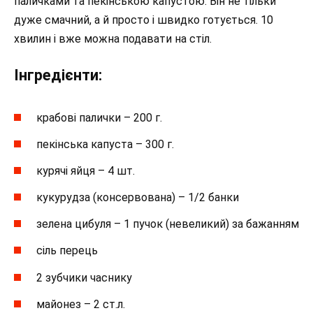
паличками та пекінською капустою. Він не тільки
дуже смачний, а й просто і швидко готується. 10
хвилин і вже можна подавати на стіл.
Інгредієнти:
крабові палички – 200 г.
пекінська капуста – 300 г.
курячі яйця – 4 шт.
кукурудза (консервована) – 1/2 банки
зелена цибуля – 1 пучок (невеликий) за бажанням
сіль перець
2 зубчики часнику
майонез – 2 ст.л.