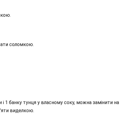
мкою.
ізати соломкою.
и і 1 банку тунця у власному соку, можна замінити на
м’яти виделкою.