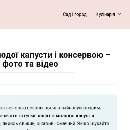
Сад і город
Кулінарія
одої капусти і консервою –
 фото та відео
ться свіжі сезонні овочі, а найпопулярнішим,
а значить готуємо
салат з молодої капусти
.
 якийсь свіжий, цікавий і смачний. Якщо шукайте