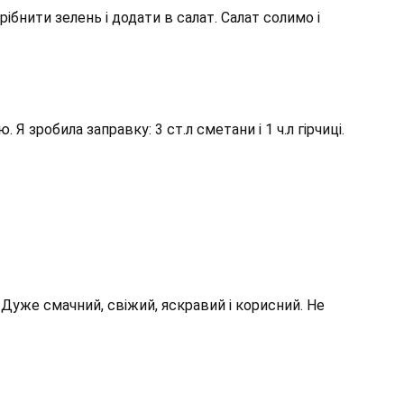
ібнити зелень і додати в салат. Салат солимо і
 зробила заправку: 3 ст.л сметани і 1 ч.л гірчиці.
 Дуже смачний, свіжий, яскравий і корисний. Не