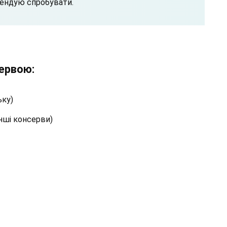
мендую спробувати.
сервою:
ьку)
інші консерви)