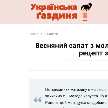
Перейти
до
змісту
Головна
»
Салати
Весняний салат з мол
рецепт з
На прилавках магазину вже з’являю
звичайно є – молода капуста. Ну 
Рецепт цей мені дуже сподобався,