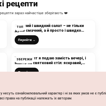
і рецепти
рецепти зараз найчастіше зберігають ❤️
Смачний і швидкий салат – не тільки
ТОП
дуже смачний, а й просто і швидко
готується
а
Перейти →
Такий салат я подаю замість вечері, і
ЗБЕРЕЖИ
навіть на святковий стіл: яскравий,
смачний і без майонезу (відмінне
поєднання продуктів)
Перейти →
ту несуть ознайомлювальний характер і ні за яких умов не є пу
сі права на публікації належать їх авторам.