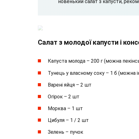
новенький салат з капусти, реко
Салат з молодої капусти і кон
Капуста молода – 200 г (можна пекінс
Тунець у власному соку – 1 б (можна 
Варені яйця – 2 шт
Огірок – 2 шт
Морква – 1 шт
Цибуля – 1 / 2 шт
Зелень – пучок