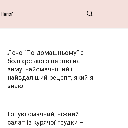
Напої
Лечо “По-домашньому” з
болгарського перцю на
зиму: найсмачніший і
найвдаліший рецепт, який я
знаю
Готую смачний, ніжний
салат із курячої грудки –