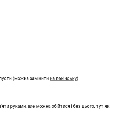
апусти (можна замінити
на пекінську
)
яти руками, але можна обійтися і без цього, тут як