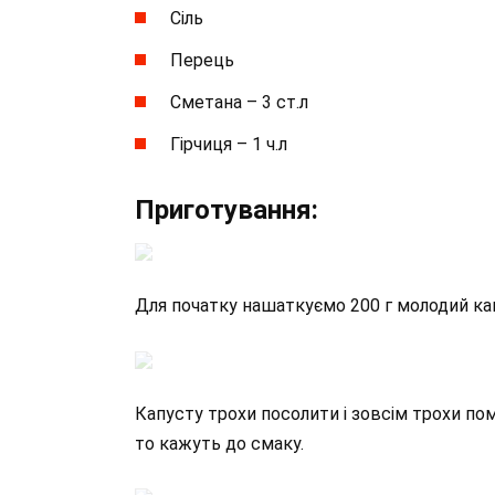
Сіль
Перець
Сметана – 3 ст.л
Гірчиця – 1 ч.л
Приготування:
Для початку нашаткуємо 200 г молодий к
Капусту трохи посолити і зовсім трохи пом’
то кажуть до смаку.