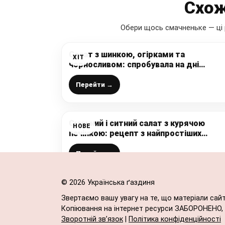
Схож
Обери щось смачненьке — ці 
Салат з шинкою, огірками та
ХІТ
чорносливом: спробувала на дні
народження подруги і дуже
сподобався, ділюсь з Вами – смачно т
Перейти →
красиво
Смачний і ситний салат з курячою
НОВЕ
печінкою: рецепт з найпростіших
продуктів
Перейти →
© 2026 Українська ґаздиня
Звертаємо вашу увагу на те, що матеріали сай
Копіювання на інтернет ресурси ЗАБОРОНЕНО, в
Зворотній зв’язок
|
Політика конфіденційності