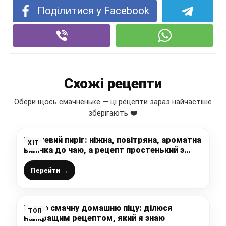
Поділитися у Facebook
Схожі рецепти
Обери щось смачненьке — ці рецепти зараз найчастіше
зберігають ❤️
Вишневий пиріг: ніжна, повітряна, ароматна
ХІТ
випічка до чаю, а рецепт простенький з
розряду – “все змішала і готово”
Перейти →
Готую смачну домашню піцу: ділюся
ТОП
найкращим рецептом, який я знаю