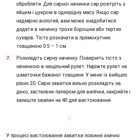
обробляти. Для сирної начинки сир розітріть з
яйцем і цукром в однорідну масу. Якщо сир
надмірно вологий, вам може знадобитися
додати в начинку трохи борошна або тертих
сухарів. Тісто розкачати в прямокутник
товщиною 0.5 – 1 см.
Розкладіть сирну начинку. Поверніть тісто з
начинкою в нещільний рулет. Наріжте рулет на
шматочки бажаної товщини. У мене їх вийшло
рівно 20. Сирні завитки вільно розкладіть на
деко, застелене папером для випічки, накрийте і
залиште хвилин на 40 для вистоювання.
У процесі вистоювання завитки повинні значно