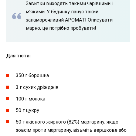
Завитки виходять такими чарівними і
м’якими. У будинку панує такий
запаморочливий АРОМАТ! Описувати
марно, це потрібно пробувати!
Для тіста:
350 г борошна
3 г сухих дріжджів
100 г молока
50 г цукру
50 г якісного жирного (82%) маргарину; якщо
зовсім проти маргарину, візьміть вершкове або