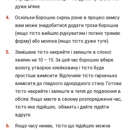
дуже м’яке.
Оскільки борошно скрізь різне в процесі замісу
вам може знадобитися додати трохи борошна
(якщо тісто вийшло рідкуватим і погано тримає
форму) або молока (якщо тісто дуже туге).
Замішане тісто накрийте і залиште в спокої
хвилин на 10 – 15. За цей час борошно вбере
вологу, утворює клейковину і тісто буде
простіше вимісити. Відпочиле тісто гарненько
вимісити до гладкого однорідного стану. Готове
тісто накрийте і залиште в теплі до подвоєння в
обсязі. Якщо маєте в своєму розпорядженні час,
тісто яке підійшло, обімніть і дайте підійти
вдруге.
Якщо часу немає, тісто що підійшло можна