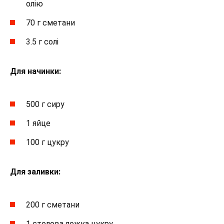
олію
70 г сметани
3.5 г солі
Для начинки:
500 г сиру
1 яйце
100 г цукру
Для заливки:
200 г сметани
1 столова ложка цукру