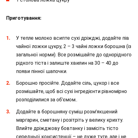
Приготування:
У тепле молоко всипте сухі дріжджі, додайте пів
чайної ложки цукру, 2 – 3 чайні ложки борошна (із
загальної норми). Все розмішайте до однорідного
рідкого тіста і залиште хвилин на 30 – 40 до
появи пінної шапочки.
Борошно просійте. Додайте сіль, цукор і все
розмішайте, щоб всі сухі інгредієнти рівномірно
розподілилися за об’ємом..
Додайте в борошняну суміш розм’якшений
маргарин, сметану і розітріть у велику крихту.
Влийте дріжджову бовтанку і замісіть тісто
середньої консистенції – не дуже туге, але і не