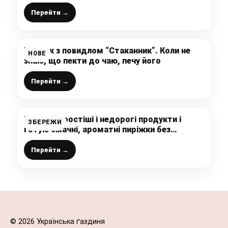
Перейти →
Манник з повидлом “Стаканник”. Коли не
НОВЕ
знаю, що пекти до чаю, печу його
Перейти →
Беру найпростіші і недорогі продукти і
ЗБЕРЕЖИ
готую смачні, ароматні пиріжки без
дріжджів – смачні пиріжки без дріжджів
(рецепт простий, і продукти доступні)
Перейти →
© 2026 Українська ґаздиня