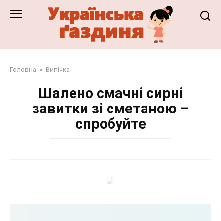
Перейти
до
змісту
Головна
»
Випічка
Шалено смачні сирні
завитки зі сметаною –
спробуйте