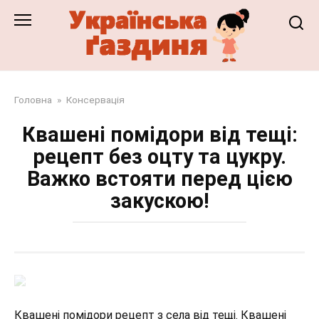
Перейти
до
змісту
Головна
»
Консервація
Квашені помідори від тещі:
рецепт без оцту та цукру.
Важко встояти перед цією
закускою!
Квашені помідори рецепт з села від тещі. Квашені