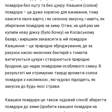
помідори без оцту та без цукру. Квашені (солоні)
помідори – це дуже корисно для вживання, тому
квасити овочі варто, і як сезонну закуску, і навіть, як
зберігання помідорів на зиму. Отже, на цей раз ми
купили нову діжку (було бочку) на Косівському
базарі, і вирішили заквасити в ній помідори.
Квашення – це природнє зброджування, де за
рахунок кисло-молочних бактерій з томатів
витягуються цукри і створюється природнє
бродіння, що надає помідорам особливого смаку. В
результаті ми отримуємо тверді ароматні солоні
помідори з кислинкою , які чудово підходять, як
закуска до будь-якої страви.
Квашені помідори це також чудовий спосіб зберегти
помідори до зими (зробити квашені помідори на