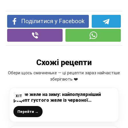
Поділитися у Facebook
Схожі рецепти
Обери щось смачненьке — ці рецепти зараз найчастіше
зберігають ❤️
Ягідне желе на зиму: найпопулярніший
ХІТ
рецепт густого желе із червоної
смородини
Перейти →