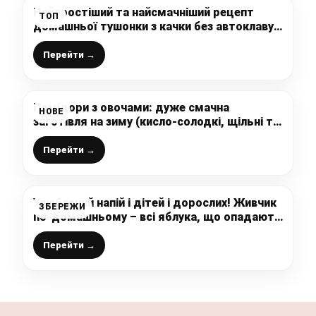
Найпростіший та найсмачніший рецепт
ТОП
домашньої тушонки з качки без автоклаву
та духовки: впорається навіть господиня-
початківець, зберігайте рецепт
Перейти →
Помідори з овочами: дуже смачна
НОВЕ
заготівля на зиму (кисло-солодкі, щільні та
добре тримають форму)
Перейти →
Улюблений напій і дітей і дорослих! Живчик
ЗБЕРЕЖИ
по-домашньому – всі яблука, що опадають
переробляю в смакоту!
Перейти →