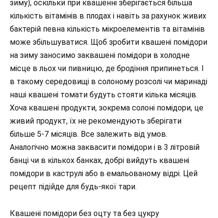
зиму), оскільки при квашенні зберігається більша
кількість вітамінів в плодах і навіть за рахунок живих
бактерій певна кількість мікроелементів та вітамінів
може збільшуватися. Щоб зробити квашені помідори
на зиму заносимо заквашені помідори в холодне
місце в льох чи пивницю, де бродіння припинеться. І
в такому середовищі в солоному розсолі чи маринаді
наші квашені томати будуть стояти кілька місяців.
Хоча квашені продукти, зокрема солоні помідори, це
живий продукт, їх не рекомендують зберігати
більше 5-7 місяців. Все залежить від умов.
Аналогічно можна заквасити помідори і в 3 літровій
банці чи в кількох банках, добрі вийдуть квашені
помідори в каструлі або в емальованому відрі. Цей
рецепт підійде для будь-якої тари.
Квашені помідори без оцту та без цукру