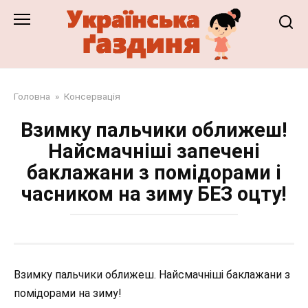
Перейти
до
змісту
Головна
»
Консервація
Взимку пальчики оближеш!
Найсмачніші запечені
баклажани з помідорами і
часником на зиму БЕЗ оцту!
Взимку пальчики оближеш. Найсмачніші баклажани з
помідорами на зиму!