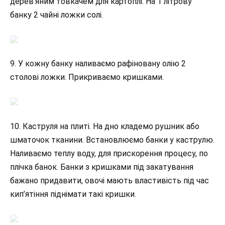
дерев’яним товкачем для картоплі. На 1 літрову
банку 2 чайні ложки солі.
9. У кожну банку наливаємо рафіновану олію 2
столові ложки. Прикриваємо кришками.
10. Каструля на плиті. На дно кладемо рушник або
шматочок тканини. Встановлюємо банки у каструлю.
Наливаємо теплу воду, для прискорення процесу, по
плічка банок. Банки з кришками під закатування
бажано придавити, овочі мають властивість під час
кип’ятіння піднімати такі кришки.