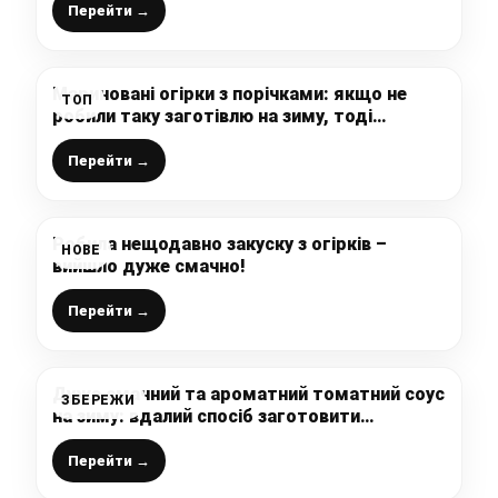
Перейти →
Мариновані огірки з порічками: якщо не
ТОП
робили таку заготівлю на зиму, тоді
зберігайте цей рецепт
Перейти →
Робила нещодавно закуску з огірків –
НОВЕ
вийшло дуже смачно!
Перейти →
Дуже смачний та ароматний томатний соус
ЗБЕРЕЖИ
на зиму: вдалий спосіб заготовити
помідори без підвалу, додаю в супи, до
піци і до м’яса
Перейти →