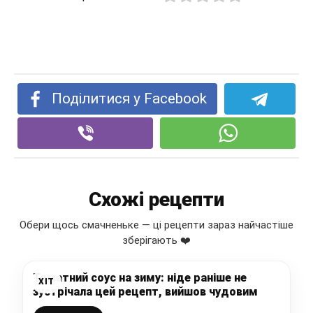
Поділитися у Facebook
Схожі рецепти
Обери щось смачненьке — ці рецепти зараз найчастіше
зберігають ❤️
Томатний соус на зиму: ніде раніше не
ХІТ
зустрічала цей рецепт, вийшов чудовим