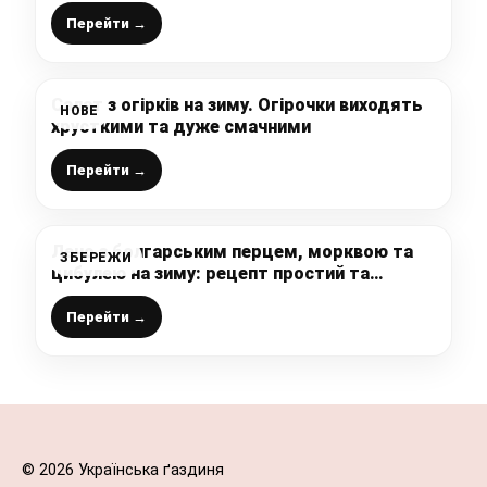
рецепт без соковижималки – п’ють навіть
ті, хто не любить гарбуза
Перейти →
Салат з огірків на зиму. Огірочки виходять
НОВЕ
хрусткими та дуже смачними
Перейти →
Лечо з болгарським перцем, морквою та
ЗБЕРЕЖИ
цибулею на зиму: рецепт простий та
швидкий, а результат просто відмінний –
виходить дуже смачно
Перейти →
© 2026 Українська ґаздиня