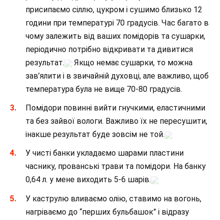
присипаємо сіллю, цукром і сушимо близько 12
години при температурі 70 градусів. Час багато в
чому залежить від ваших помідорів та сушарки,
періодично потрібно відкривати та дивитися
результат.
Якщо немає сушарки, то можна
зав’ялити і в звичайній духовці, але важливо, щоб
температура була не вище 70-80 градусів.
Помідори повинні вийти гнучкими, еластичними
та без зайвої вологи. Важливо їх не пересушити,
інакше результат буде зовсім не той.
У чисті банки укладаємо шарами пластини
часнику, прованські трави та помідори. На банку
0,64 л. у мене виходить 5-6 шарів.
У каструлю вливаємо олію, ставимо на вогонь,
нагріваємо до “перших бульбашок” і відразу