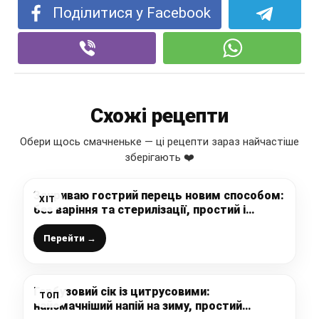
Поділитися у Facebook
Схожі рецепти
Обери щось смачненьке — ці рецепти зараз найчастіше
зберігають ❤️
Закриваю гострий перець новим способом:
ХІТ
без варіння та стерилізації, простий і
смачний рецепт на зиму
Перейти →
Гарбузовий сік із цитрусовими:
ТОП
найсмачніший напій на зиму, простий