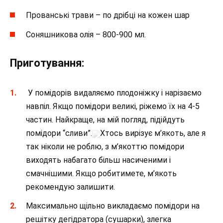
Прованські трави – по дрібці на кожен шар
Соняшникова олія – 800-900 мл.
Приготування:
У помідорів видаляємо плодоніжку і нарізаємо
навпіл. Якщо помідори великі, ріжемо їх на 4-5
частин. Найкраще, на мій погляд, підійдуть
помідори “сливи”.
Хтось вирізує м’якоть, але я
так ніколи не роблю, з м’якоттю помідори
виходять набагато більш насиченими і
смачнішими. Якщо робитимете, м’якоть
рекомендую залишити.
Максимально щільно викладаємо помідори на
решітку дегідратора (сушарки), злегка