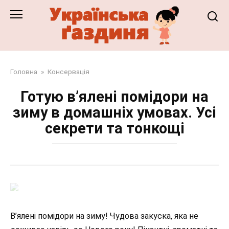
Перейти
до
змісту
Головна
»
Консервація
Готую в’ялені помідори на
зиму в домашніх умовах. Усі
секрети та тонкощі
В’ялені помідори на зиму! Чудова закуска, яка не