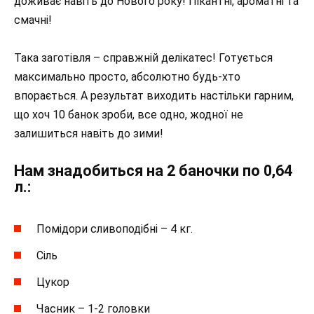
доживає навіть до Нового року! Пікантні, ароматні та
смачні!
Така заготівля – справжній делікатес! Готується
максимально просто, абсолютно будь-хто
впорається. А результат виходить настільки гарним,
що хоч 10 банок зроби, все одно, жодної не
залишиться навіть до зими!
Нам знадобиться на 2 баночки по 0,64
л.:
Помідори сливоподібні – 4 кг.
Сіль
Цукор
Часник – 1-2 головки