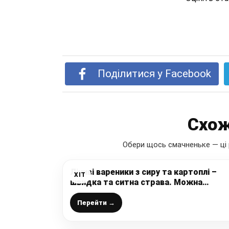
Поділитися у Facebook
Схож
Обери щось смачненьке — ці 
Ліниві вареники з сиру та картоплі –
ХІТ
швидка та ситна страва. Можна
використовувати картоплю, що
залишилася після сніданку або обіду
Перейти →