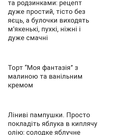
та родзинками: рецепт
дуже простий, тісто без
яєць, а булочки виходять
м’якенькі, пухкі, ніжні і
дуже смачні
Торт “Моя фантазія” з
малиною та ванільним
кремом
Ліниві пампушки. Просто
покладіть яблука в киплячу
олію: солодке яблучне