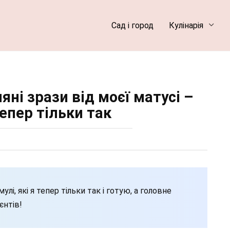
Сад і город
Кулінарія
ні зрази від моєї матусі –
тепер тільки так
лі, які я тепер тільки так і готую, а головне
єнтів!