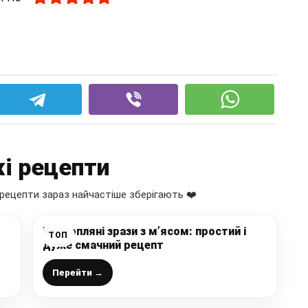
і рецепти
рецепти зараз найчастіше зберігають ❤️
Картопляні зрази з м’ясом: простий і
ТОП
дуже смачний рецепт
Перейти →