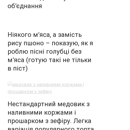
об’єднання
Ніякого м’яса, а замість
рису пшоно – показую, як я
роблю пісні голубці без
м’яса (готую такі не тільки
в піст)
Нестандартний медовик з
наливними коржами і
прошарком з зефіру. Легка
варіація популярного торта