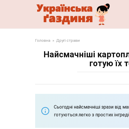
Перейти
до
змісту
Головна
»
Другі страви
Найсмачніші картопля
готую їх 
Сьогодні найсмачніші зрази від маму
готуються легко з простих інгреді