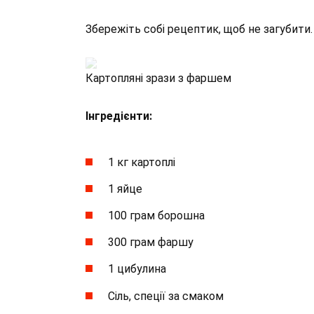
Збережіть собі рецептик, щоб не загубити.
Картопляні зрази з фаршем
Інгредієнти:
1 кг картоплі
1 яйце
100 грам борошна
300 грам фаршу
1 цибулина
Сіль, спеції за смаком