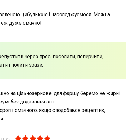
зеленою цибулькою і насолоджуємося. Можна
 теж дуже смачно!
репустити через прес, посолити, поперчити,
ати і полити зрази.
шно на цільнозернове, для фаршу беремо не жирні
мумі без додавання олії.
рогі і смачного, якщо сподобався рецептик,
и.
аттю