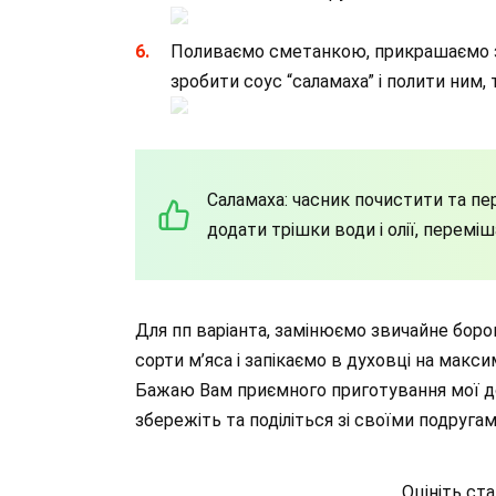
Поливаємо сметанкою, прикрашаємо 
зробити соус “саламаха” і полити ним,
Саламаха: часник почистити та пе
додати трішки води і олії, переміш
Для пп варіанта, замінюємо звичайне боро
сорти м’яса і запікаємо в духовці на макси
Бажаю Вам приємного приготування мої до
збережіть та поділіться зі своїми подругам
Оцініть ст