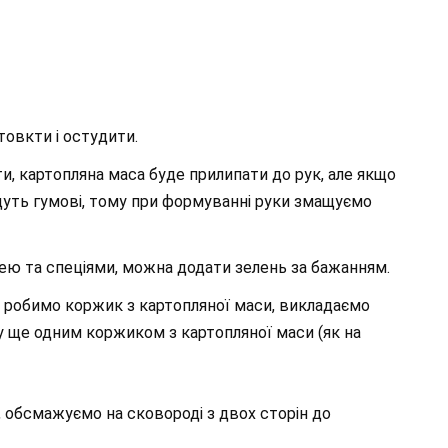
товкти і остудити.
и, картопляна маса буде прилипати до рук, але якщо
дуть гумові, тому при формуванні руки змащуємо
ю та спеціями, можна додати зелень за бажанням.
, робимо коржик з картопляної маси, викладаємо
у ще одним коржиком з картопляної маси (як на
и, обсмажуємо на сковороді з двох сторін до